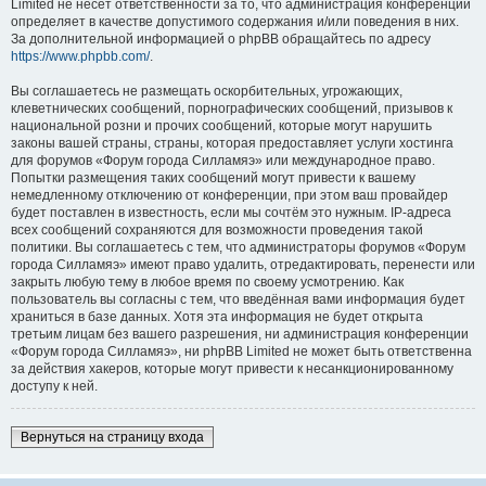
Limited не несёт ответственности за то, что администрация конференций
определяет в качестве допустимого содержания и/или поведения в них.
За дополнительной информацией о phpBB обращайтесь по адресу
https://www.phpbb.com/
.
Вы соглашаетесь не размещать оскорбительных, угрожающих,
клеветнических сообщений, порнографических сообщений, призывов к
национальной розни и прочих сообщений, которые могут нарушить
законы вашей страны, страны, которая предоставляет услуги хостинга
для форумов «Форум города Силламяэ» или международное право.
Попытки размещения таких сообщений могут привести к вашему
немедленному отключению от конференции, при этом ваш провайдер
будет поставлен в известность, если мы сочтём это нужным. IP-адреса
всех сообщений сохраняются для возможности проведения такой
политики. Вы соглашаетесь с тем, что администраторы форумов «Форум
города Силламяэ» имеют право удалить, отредактировать, перенести или
закрыть любую тему в любое время по своему усмотрению. Как
пользователь вы согласны с тем, что введённая вами информация будет
храниться в базе данных. Хотя эта информация не будет открыта
третьим лицам без вашего разрешения, ни администрация конференции
«Форум города Силламяэ», ни phpBB Limited не может быть ответственна
за действия хакеров, которые могут привести к несанкционированному
доступу к ней.
Вернуться на страницу входа