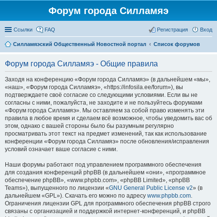
Форум города Силламяэ
Ссылки
FAQ
Регистрация
Вход
Силламяэский Общественный Новостной портал
Список форумов
Форум города Силламяэ - Общие правила
Заходя на конференцию «Форум города Силламяэ» (в дальнейшем «мы»,
«наш», «Форум города Силламяэ», «https://infosila.ee/forum»), вы
подтверждаете своё согласие со следующими условиями. Если вы не
согласны с ними, пожалуйста, не заходите и не пользуйтесь форумами
«Форум города Силламяэ». Мы оставляем за собой право изменять эти
правила в любое время и сделаем всё возможное, чтобы уведомить вас об
этом, однако с вашей стороны было бы разумным регулярно
просматривать этот текст на предмет изменений, так как использование
конференции «Форум города Силламяэ» после обновления/исправления
условий означает ваше согласие с ними.
Наши форумы работают под управлением программного обеспечения
для создания конференций phpBB (в дальнейшем «они», «программное
обеспечение phpBB», «www.phpbb.com», «phpBB Limited», «phpBB
Teams»), выпущенного по лицензии «
GNU General Public License v2
» (в
дальнейшем «GPL»). Скачать его можно по адресу
www.phpbb.com
.
Ограничения лицензии GPL для программного обеспечения phpBB строго
связаны с организацией и поддержкой интернет-конференций, и phpBB