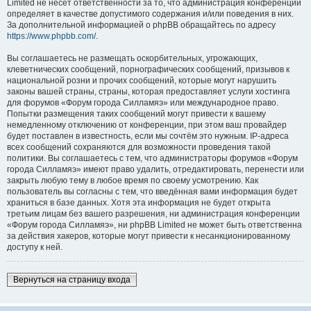
Limited не несёт ответственности за то, что администрация конференций
определяет в качестве допустимого содержания и/или поведения в них.
За дополнительной информацией о phpBB обращайтесь по адресу
https://www.phpbb.com/
.
Вы соглашаетесь не размещать оскорбительных, угрожающих,
клеветнических сообщений, порнографических сообщений, призывов к
национальной розни и прочих сообщений, которые могут нарушить
законы вашей страны, страны, которая предоставляет услуги хостинга
для форумов «Форум города Силламяэ» или международное право.
Попытки размещения таких сообщений могут привести к вашему
немедленному отключению от конференции, при этом ваш провайдер
будет поставлен в известность, если мы сочтём это нужным. IP-адреса
всех сообщений сохраняются для возможности проведения такой
политики. Вы соглашаетесь с тем, что администраторы форумов «Форум
города Силламяэ» имеют право удалить, отредактировать, перенести или
закрыть любую тему в любое время по своему усмотрению. Как
пользователь вы согласны с тем, что введённая вами информация будет
храниться в базе данных. Хотя эта информация не будет открыта
третьим лицам без вашего разрешения, ни администрация конференции
«Форум города Силламяэ», ни phpBB Limited не может быть ответственна
за действия хакеров, которые могут привести к несанкционированному
доступу к ней.
Вернуться на страницу входа