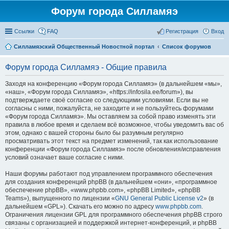
Форум города Силламяэ
Ссылки
FAQ
Регистрация
Вход
Силламяэский Общественный Новостной портал
Список форумов
Форум города Силламяэ - Общие правила
Заходя на конференцию «Форум города Силламяэ» (в дальнейшем «мы»,
«наш», «Форум города Силламяэ», «https://infosila.ee/forum»), вы
подтверждаете своё согласие со следующими условиями. Если вы не
согласны с ними, пожалуйста, не заходите и не пользуйтесь форумами
«Форум города Силламяэ». Мы оставляем за собой право изменять эти
правила в любое время и сделаем всё возможное, чтобы уведомить вас об
этом, однако с вашей стороны было бы разумным регулярно
просматривать этот текст на предмет изменений, так как использование
конференции «Форум города Силламяэ» после обновления/исправления
условий означает ваше согласие с ними.
Наши форумы работают под управлением программного обеспечения
для создания конференций phpBB (в дальнейшем «они», «программное
обеспечение phpBB», «www.phpbb.com», «phpBB Limited», «phpBB
Teams»), выпущенного по лицензии «
GNU General Public License v2
» (в
дальнейшем «GPL»). Скачать его можно по адресу
www.phpbb.com
.
Ограничения лицензии GPL для программного обеспечения phpBB строго
связаны с организацией и поддержкой интернет-конференций, и phpBB