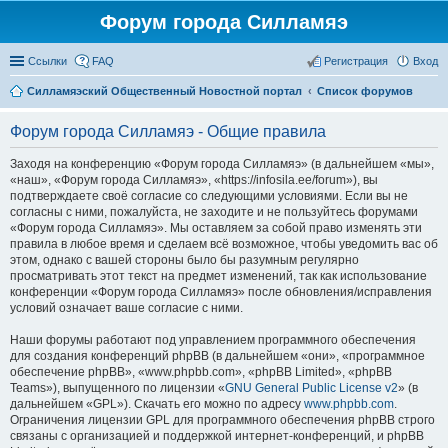
Форум города Силламяэ
Ссылки
FAQ
Регистрация
Вход
Силламяэский Общественный Новостной портал
Список форумов
Форум города Силламяэ - Общие правила
Заходя на конференцию «Форум города Силламяэ» (в дальнейшем «мы»,
«наш», «Форум города Силламяэ», «https://infosila.ee/forum»), вы
подтверждаете своё согласие со следующими условиями. Если вы не
согласны с ними, пожалуйста, не заходите и не пользуйтесь форумами
«Форум города Силламяэ». Мы оставляем за собой право изменять эти
правила в любое время и сделаем всё возможное, чтобы уведомить вас об
этом, однако с вашей стороны было бы разумным регулярно
просматривать этот текст на предмет изменений, так как использование
конференции «Форум города Силламяэ» после обновления/исправления
условий означает ваше согласие с ними.
Наши форумы работают под управлением программного обеспечения
для создания конференций phpBB (в дальнейшем «они», «программное
обеспечение phpBB», «www.phpbb.com», «phpBB Limited», «phpBB
Teams»), выпущенного по лицензии «
GNU General Public License v2
» (в
дальнейшем «GPL»). Скачать его можно по адресу
www.phpbb.com
.
Ограничения лицензии GPL для программного обеспечения phpBB строго
связаны с организацией и поддержкой интернет-конференций, и phpBB