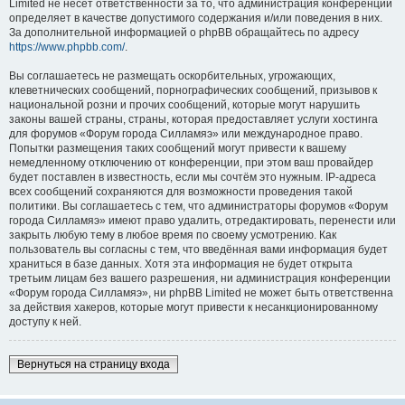
Limited не несёт ответственности за то, что администрация конференций
определяет в качестве допустимого содержания и/или поведения в них.
За дополнительной информацией о phpBB обращайтесь по адресу
https://www.phpbb.com/
.
Вы соглашаетесь не размещать оскорбительных, угрожающих,
клеветнических сообщений, порнографических сообщений, призывов к
национальной розни и прочих сообщений, которые могут нарушить
законы вашей страны, страны, которая предоставляет услуги хостинга
для форумов «Форум города Силламяэ» или международное право.
Попытки размещения таких сообщений могут привести к вашему
немедленному отключению от конференции, при этом ваш провайдер
будет поставлен в известность, если мы сочтём это нужным. IP-адреса
всех сообщений сохраняются для возможности проведения такой
политики. Вы соглашаетесь с тем, что администраторы форумов «Форум
города Силламяэ» имеют право удалить, отредактировать, перенести или
закрыть любую тему в любое время по своему усмотрению. Как
пользователь вы согласны с тем, что введённая вами информация будет
храниться в базе данных. Хотя эта информация не будет открыта
третьим лицам без вашего разрешения, ни администрация конференции
«Форум города Силламяэ», ни phpBB Limited не может быть ответственна
за действия хакеров, которые могут привести к несанкционированному
доступу к ней.
Вернуться на страницу входа