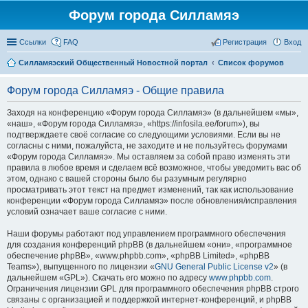
Форум города Силламяэ
Ссылки
FAQ
Регистрация
Вход
Силламяэский Общественный Новостной портал
Список форумов
Форум города Силламяэ - Общие правила
Заходя на конференцию «Форум города Силламяэ» (в дальнейшем «мы»,
«наш», «Форум города Силламяэ», «https://infosila.ee/forum»), вы
подтверждаете своё согласие со следующими условиями. Если вы не
согласны с ними, пожалуйста, не заходите и не пользуйтесь форумами
«Форум города Силламяэ». Мы оставляем за собой право изменять эти
правила в любое время и сделаем всё возможное, чтобы уведомить вас об
этом, однако с вашей стороны было бы разумным регулярно
просматривать этот текст на предмет изменений, так как использование
конференции «Форум города Силламяэ» после обновления/исправления
условий означает ваше согласие с ними.
Наши форумы работают под управлением программного обеспечения
для создания конференций phpBB (в дальнейшем «они», «программное
обеспечение phpBB», «www.phpbb.com», «phpBB Limited», «phpBB
Teams»), выпущенного по лицензии «
GNU General Public License v2
» (в
дальнейшем «GPL»). Скачать его можно по адресу
www.phpbb.com
.
Ограничения лицензии GPL для программного обеспечения phpBB строго
связаны с организацией и поддержкой интернет-конференций, и phpBB