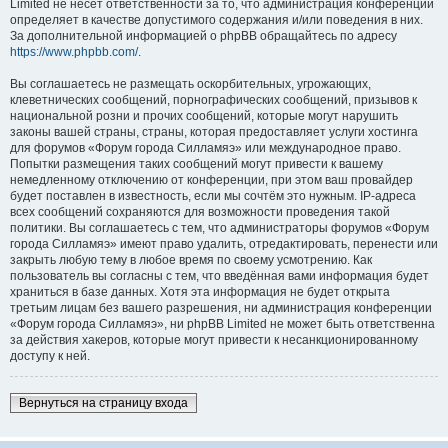
Limited не несёт ответственности за то, что администрация конференций
определяет в качестве допустимого содержания и/или поведения в них.
За дополнительной информацией о phpBB обращайтесь по адресу
https://www.phpbb.com/
.
Вы соглашаетесь не размещать оскорбительных, угрожающих,
клеветнических сообщений, порнографических сообщений, призывов к
национальной розни и прочих сообщений, которые могут нарушить
законы вашей страны, страны, которая предоставляет услуги хостинга
для форумов «Форум города Силламяэ» или международное право.
Попытки размещения таких сообщений могут привести к вашему
немедленному отключению от конференции, при этом ваш провайдер
будет поставлен в известность, если мы сочтём это нужным. IP-адреса
всех сообщений сохраняются для возможности проведения такой
политики. Вы соглашаетесь с тем, что администраторы форумов «Форум
города Силламяэ» имеют право удалить, отредактировать, перенести или
закрыть любую тему в любое время по своему усмотрению. Как
пользователь вы согласны с тем, что введённая вами информация будет
храниться в базе данных. Хотя эта информация не будет открыта
третьим лицам без вашего разрешения, ни администрация конференции
«Форум города Силламяэ», ни phpBB Limited не может быть ответственна
за действия хакеров, которые могут привести к несанкционированному
доступу к ней.
Вернуться на страницу входа