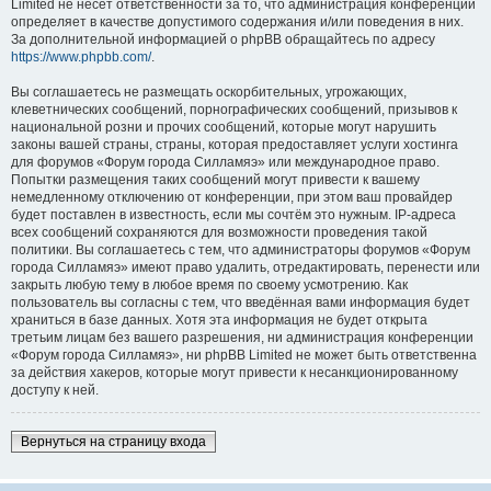
Limited не несёт ответственности за то, что администрация конференций
определяет в качестве допустимого содержания и/или поведения в них.
За дополнительной информацией о phpBB обращайтесь по адресу
https://www.phpbb.com/
.
Вы соглашаетесь не размещать оскорбительных, угрожающих,
клеветнических сообщений, порнографических сообщений, призывов к
национальной розни и прочих сообщений, которые могут нарушить
законы вашей страны, страны, которая предоставляет услуги хостинга
для форумов «Форум города Силламяэ» или международное право.
Попытки размещения таких сообщений могут привести к вашему
немедленному отключению от конференции, при этом ваш провайдер
будет поставлен в известность, если мы сочтём это нужным. IP-адреса
всех сообщений сохраняются для возможности проведения такой
политики. Вы соглашаетесь с тем, что администраторы форумов «Форум
города Силламяэ» имеют право удалить, отредактировать, перенести или
закрыть любую тему в любое время по своему усмотрению. Как
пользователь вы согласны с тем, что введённая вами информация будет
храниться в базе данных. Хотя эта информация не будет открыта
третьим лицам без вашего разрешения, ни администрация конференции
«Форум города Силламяэ», ни phpBB Limited не может быть ответственна
за действия хакеров, которые могут привести к несанкционированному
доступу к ней.
Вернуться на страницу входа