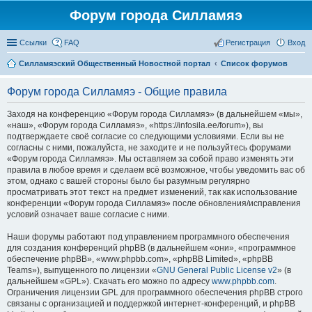
Форум города Силламяэ
Ссылки
FAQ
Регистрация
Вход
Силламяэский Общественный Новостной портал
Список форумов
Форум города Силламяэ - Общие правила
Заходя на конференцию «Форум города Силламяэ» (в дальнейшем «мы»,
«наш», «Форум города Силламяэ», «https://infosila.ee/forum»), вы
подтверждаете своё согласие со следующими условиями. Если вы не
согласны с ними, пожалуйста, не заходите и не пользуйтесь форумами
«Форум города Силламяэ». Мы оставляем за собой право изменять эти
правила в любое время и сделаем всё возможное, чтобы уведомить вас об
этом, однако с вашей стороны было бы разумным регулярно
просматривать этот текст на предмет изменений, так как использование
конференции «Форум города Силламяэ» после обновления/исправления
условий означает ваше согласие с ними.
Наши форумы работают под управлением программного обеспечения
для создания конференций phpBB (в дальнейшем «они», «программное
обеспечение phpBB», «www.phpbb.com», «phpBB Limited», «phpBB
Teams»), выпущенного по лицензии «
GNU General Public License v2
» (в
дальнейшем «GPL»). Скачать его можно по адресу
www.phpbb.com
.
Ограничения лицензии GPL для программного обеспечения phpBB строго
связаны с организацией и поддержкой интернет-конференций, и phpBB