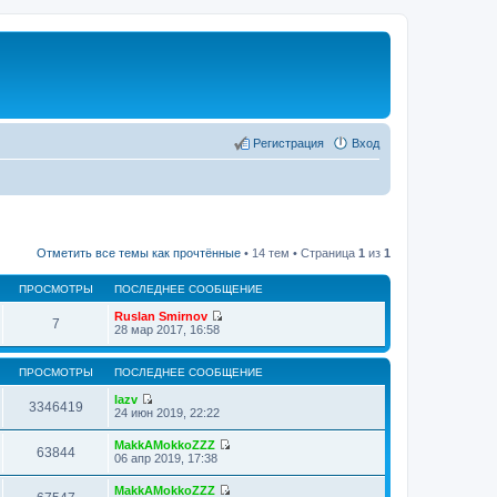
Регистрация
Вход
Отметить все темы как прочтённые
• 14 тем • Страница
1
из
1
ПРОСМОТРЫ
ПОСЛЕДНЕЕ СООБЩЕНИЕ
Ruslan Smirnov
7
П
28 мар 2017, 16:58
е
р
е
ПРОСМОТРЫ
ПОСЛЕДНЕЕ СООБЩЕНИЕ
й
т
lazv
3346419
и
П
24 июн 2019, 22:22
к
е
п
р
MakkAMokkoZZZ
о
е
63844
П
06 апр 2019, 17:38
с
й
е
л
т
р
е
MakkAMokkoZZZ
и
е