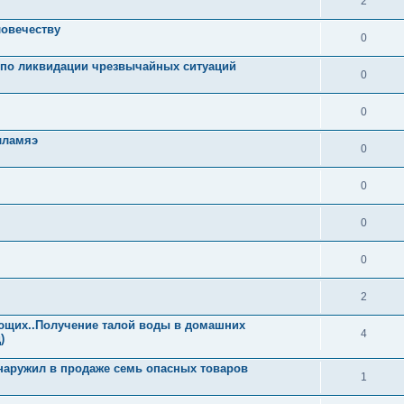
2
ловечеству
0
 по ликвидации чрезвычайных ситуаций
0
0
лламяэ
0
0
0
0
2
ющих..Получение талой воды в домашних
4
)
наружил в продаже семь опасных товаров
1