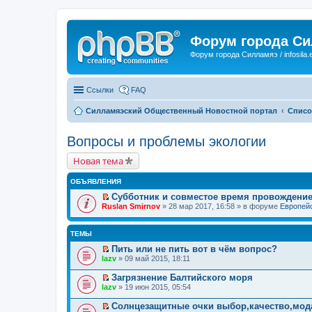
Форум города С
Форум города Силламяэ / infosila.
Ссылки
FAQ
Силламяэский Общественный Новостной портал
Списо
Вопросы и проблемы экологии
Новая тема
ОБЪЯВЛЕНИЯ
Субботник и совместое время провождени
П
Ruslan Smirnov
» 28 мар 2017, 16:58 » в форуме
Европейс
е
р
е
ТЕМЫ
й
т
Пить или не пить вот в чём вопрос?
и
П
lazv
» 09 май 2015, 18:11
к
е
п
р
Загрязнение Балтийского моря
е
е
П
lazv
» 19 июн 2015, 05:54
р
й
е
в
т
р
о
Солнцезащитные очки выбор,качество,мода,
и
е