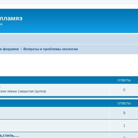
илламяэ
ee
к форумов
Вопросы и проблемы экологии
ОТВЕТЫ
е
0
кие левые (закрытая группа)
ОТВЕТЫ
9
1
стиль....