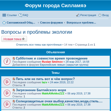
Форум города Силламяэ
Ссылки
FAQ
Регистрация
Вход
Силламяэский Общественный Новостной портал
Список форумов
Вопросы и проблемы экологии
Вопросы и проблемы экологии
Новая тема
Отметить все темы как прочтённые
• 14 тем • Страница
1
из
1
Объявления
Субботник и совместое время провождение
П
Последнее сообщение
Ruslan Smirnov
«
28 мар 2017, 16:58
е
Добавлено в форуме
Европейские левые (закрытая группа)
р
е
Темы
й
т
Пить или не пить вот в чём вопрос?
и
П
к
Последнее сообщение
lazv
«
24 июн 2019, 22:22
е
п
Ответы:
9
р
е
Загрязнение Балтийского моря
е
р
П
Последнее сообщение
й
MakkAMokkoZZZ
«
06 апр 2019, 17:38
в
е
Ответы:
т
1
о
р
и
м
Солнцезащитные очки выбор,качество,мода,стиль....
е
к
у
П
Последнее сообщение
й
MakkAMokkoZZZ
«
06 апр 2019, 17:38
п
н
е
Ответы:
т
2
е
е
р
и