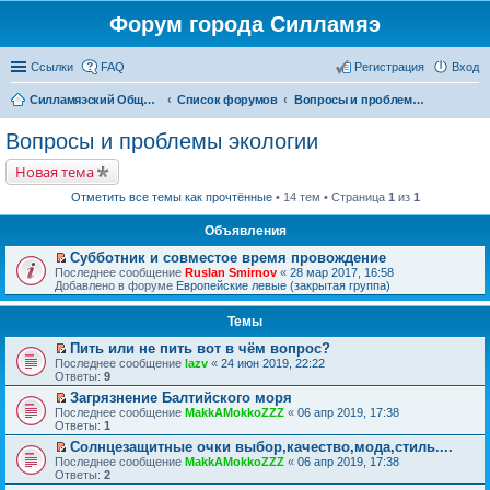
Форум города Силламяэ
Ссылки
FAQ
Регистрация
Вход
Силламяэский Общественный Новостной портал
Список форумов
Вопросы и проблемы экологии
Вопросы и проблемы экологии
Новая тема
Отметить все темы как прочтённые
• 14 тем • Страница
1
из
1
Объявления
Субботник и совместое время провождение
П
Последнее сообщение
Ruslan Smirnov
«
28 мар 2017, 16:58
е
Добавлено в форуме
Европейские левые (закрытая группа)
р
е
Темы
й
т
Пить или не пить вот в чём вопрос?
и
П
к
Последнее сообщение
lazv
«
24 июн 2019, 22:22
е
п
Ответы:
9
р
е
Загрязнение Балтийского моря
е
р
П
Последнее сообщение
й
MakkAMokkoZZZ
«
06 апр 2019, 17:38
в
е
Ответы:
т
1
о
р
и
м
Солнцезащитные очки выбор,качество,мода,стиль....
е
к
у
П
Последнее сообщение
й
MakkAMokkoZZZ
«
06 апр 2019, 17:38
п
н
е
Ответы:
т
2
е
е
р
и