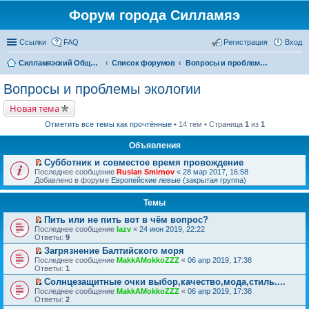
Форум города Силламяэ
Ссылки
FAQ
Регистрация
Вход
Силламяэский Общественный Новостной портал
Список форумов
Вопросы и проблемы экологии
Вопросы и проблемы экологии
Новая тема
Отметить все темы как прочтённые
• 14 тем • Страница
1
из
1
Объявления
Субботник и совместое время провождение
П
Последнее сообщение
Ruslan Smirnov
«
28 мар 2017, 16:58
е
Добавлено в форуме
Европейские левые (закрытая группа)
р
е
Темы
й
т
Пить или не пить вот в чём вопрос?
и
П
к
Последнее сообщение
lazv
«
24 июн 2019, 22:22
е
п
Ответы:
9
р
е
Загрязнение Балтийского моря
е
р
П
Последнее сообщение
й
MakkAMokkoZZZ
«
06 апр 2019, 17:38
в
е
Ответы:
т
1
о
р
и
м
Солнцезащитные очки выбор,качество,мода,стиль....
е
к
у
П
Последнее сообщение
й
MakkAMokkoZZZ
«
06 апр 2019, 17:38
п
н
е
Ответы:
т
2
е
е
р
и