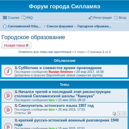
Форум города Силламяэ
Ссылки
FAQ
Регистрация
Вход
Силламяэский Общественный Новостной портал
Список форумов
Городское образование
Городское образование
Новая тема
Отметить все темы как прочтённые
• 4 темы • Страница
1
из
1
Объявления
Субботник и совместое время провождение
П
Последнее сообщение
Ruslan Smirnov
«
28 мар 2017, 16:58
е
Добавлено в форуме
Европейские левые (закрытая группа)
р
е
Темы
й
т
Начался третий и последний этап реконструкции
и
П
к
столовой Силламяэской школы ”Каннука”
е
п
Последнее сообщение
lazv
«
15 июн 2015, 08:22
р
е
е
Самоучитель эстонского языка 1907 год
р
й
П
в
Последнее сообщение
lazv
«
26 апр 2015, 17:53
т
е
о
Ответы:
10
1
2
и
р
м
к
е
у
краткий русско-эстонский военный разговорник 1940
п
й
н
П
года
е
т
е
е
Последнее сообщение
lazv
«
15 апр 2015, 07:51