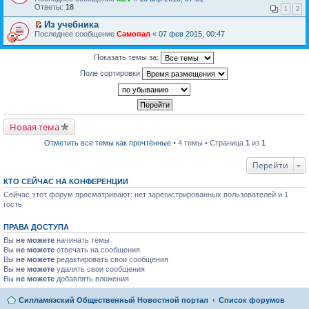
р
и
п
р
Ответы:
18
в
к
р
1
2
е
о
п
о
й
Из учебника
м
е
ч
т
П
Последнее сообщение
у
р
Самопал
«
07 фев 2015, 00:47
и
и
е
н
в
т
к
р
е
о
а
п
е
Показать темы за:
п
м
н
е
й
р
у
н
р
Поле сортировки
т
о
н
о
в
и
ч
е
м
о
к
и
п
у
м
п
т
р
с
у
е
а
о
о
н
р
н
ч
о
е
в
Новая тема
н
и
б
п
о
о
т
щ
р
м
м
а
е
Отметить все темы как прочтённые
• 4 темы • Страница
1
из
1
о
у
у
н
н
ч
н
с
н
и
и
Перейти
е
о
о
ю
т
п
о
м
а
р
КТО СЕЙЧАС НА КОНФЕРЕНЦИИ
б
у
н
о
щ
с
н
Сейчас этот форум просматривают: нет зарегистрированных пользователей и 1
ч
е
о
о
гость
и
н
о
м
т
и
б
у
а
ю
щ
с
ПРАВА ДОСТУПА
н
е
о
н
Вы
не можете
начинать темы
н
о
о
и
Вы
не можете
отвечать на сообщения
б
м
ю
Вы
не можете
щ
редактировать свои сообщения
у
е
Вы
не можете
удалять свои сообщения
с
н
Вы
не можете
добавлять вложения
о
и
о
ю
б
Силламяэский Общественный Новостной портал
Список форумов
щ