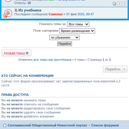
р
и
п
р
Ответы:
18
в
к
р
1
2
е
о
п
о
й
Из учебника
м
е
ч
т
П
Последнее сообщение
у
р
Самопал
«
07 фев 2015, 00:47
и
и
е
н
в
т
к
р
е
о
а
п
е
Показать темы за:
п
м
н
е
й
р
у
н
р
Поле сортировки
т
о
н
о
в
и
ч
е
м
о
к
и
п
у
м
п
т
р
с
у
е
а
о
о
н
р
н
ч
о
е
в
Новая тема
н
и
б
п
о
о
т
щ
р
м
м
а
е
Отметить все темы как прочтённые
• 4 темы • Страница
1
из
1
о
у
у
н
н
ч
н
с
н
и
и
Перейти
е
о
о
ю
т
п
о
м
а
р
КТО СЕЙЧАС НА КОНФЕРЕНЦИИ
б
у
н
о
щ
с
н
Сейчас этот форум просматривают: нет зарегистрированных пользователей и 2
ч
е
о
о
гостя
и
н
о
м
т
и
б
у
а
ю
щ
с
ПРАВА ДОСТУПА
н
е
о
н
Вы
не можете
начинать темы
н
о
о
и
Вы
не можете
отвечать на сообщения
б
м
ю
Вы
не можете
щ
редактировать свои сообщения
у
е
Вы
не можете
удалять свои сообщения
с
н
Вы
не можете
добавлять вложения
о
и
о
ю
б
Силламяэский Общественный Новостной портал
Список форумов
щ