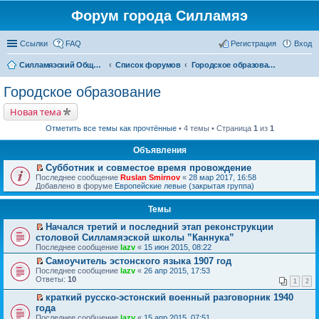
Форум города Силламяэ
Ссылки
FAQ
Регистрация
Вход
Силламяэский Общественный Новостной портал
Список форумов
Городское образование
Городское образование
Новая тема
Отметить все темы как прочтённые
• 4 темы • Страница
1
из
1
Объявления
Субботник и совместое время провождение
П
Последнее сообщение
Ruslan Smirnov
«
28 мар 2017, 16:58
е
Добавлено в форуме
Европейские левые (закрытая группа)
р
е
Темы
й
т
Начался третий и последний этап реконструкции
и
П
к
столовой Силламяэской школы ”Каннука”
е
п
Последнее сообщение
lazv
«
15 июн 2015, 08:22
р
е
е
Самоучитель эстонского языка 1907 год
р
й
П
в
Последнее сообщение
lazv
«
26 апр 2015, 17:53
т
е
о
Ответы:
10
1
2
и
р
м
к
е
у
краткий русско-эстонский военный разговорник 1940
п
й
н
П
года
е
т
е
е
Последнее сообщение
lazv
«
15 апр 2015, 07:51