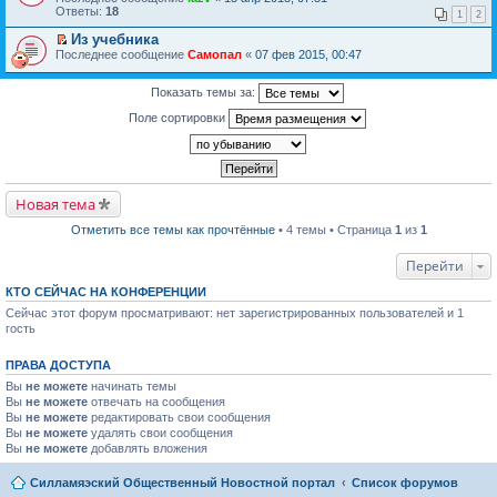
р
и
п
р
Ответы:
18
в
к
р
1
2
е
о
п
о
й
Из учебника
м
е
ч
т
П
Последнее сообщение
у
р
Самопал
«
07 фев 2015, 00:47
и
и
е
н
в
т
к
р
е
о
а
п
е
Показать темы за:
п
м
н
е
й
р
у
н
р
Поле сортировки
т
о
н
о
в
и
ч
е
м
о
к
и
п
у
м
п
т
р
с
у
е
а
о
о
н
р
н
ч
о
е
в
Новая тема
н
и
б
п
о
о
т
щ
р
м
м
а
е
Отметить все темы как прочтённые
• 4 темы • Страница
1
из
1
о
у
у
н
н
ч
н
с
н
и
и
Перейти
е
о
о
ю
т
п
о
м
а
р
КТО СЕЙЧАС НА КОНФЕРЕНЦИИ
б
у
н
о
щ
с
н
Сейчас этот форум просматривают: нет зарегистрированных пользователей и 1
ч
е
о
о
гость
и
н
о
м
т
и
б
у
а
ю
щ
с
ПРАВА ДОСТУПА
н
е
о
н
Вы
не можете
начинать темы
н
о
о
и
Вы
не можете
отвечать на сообщения
б
м
ю
Вы
не можете
щ
редактировать свои сообщения
у
е
Вы
не можете
удалять свои сообщения
с
н
Вы
не можете
добавлять вложения
о
и
о
ю
б
Силламяэский Общественный Новостной портал
Список форумов
щ