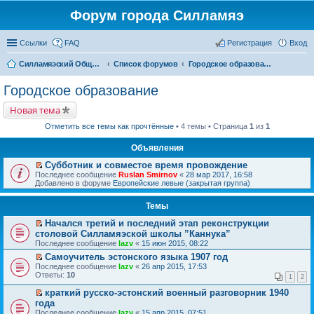
Форум города Силламяэ
Ссылки
FAQ
Регистрация
Вход
Силламяэский Общественный Новостной портал
Список форумов
Городское образование
Городское образование
Новая тема
Отметить все темы как прочтённые
• 4 темы • Страница
1
из
1
Объявления
Субботник и совместое время провождение
П
Последнее сообщение
Ruslan Smirnov
«
28 мар 2017, 16:58
е
Добавлено в форуме
Европейские левые (закрытая группа)
р
е
Темы
й
т
Начался третий и последний этап реконструкции
и
П
к
столовой Силламяэской школы ”Каннука”
е
п
Последнее сообщение
lazv
«
15 июн 2015, 08:22
р
е
е
Самоучитель эстонского языка 1907 год
р
й
П
в
Последнее сообщение
lazv
«
26 апр 2015, 17:53
т
е
о
Ответы:
10
1
2
и
р
м
к
е
у
краткий русско-эстонский военный разговорник 1940
п
й
н
П
года
е
т
е
е
Последнее сообщение
lazv
«
15 апр 2015, 07:51