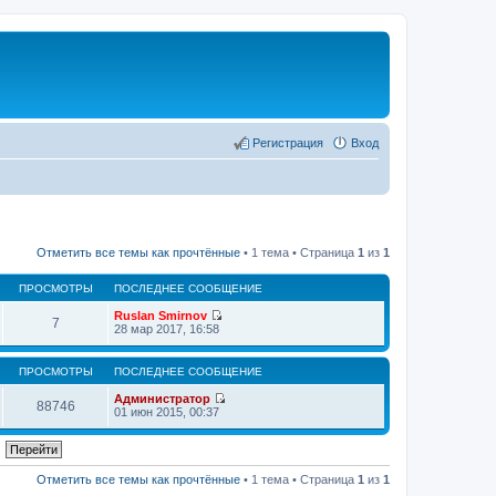
Регистрация
Вход
Отметить все темы как прочтённые
• 1 тема • Страница
1
из
1
ПРОСМОТРЫ
ПОСЛЕДНЕЕ СООБЩЕНИЕ
Ruslan Smirnov
7
П
28 мар 2017, 16:58
е
р
е
ПРОСМОТРЫ
ПОСЛЕДНЕЕ СООБЩЕНИЕ
й
т
Администратор
88746
и
П
01 июн 2015, 00:37
к
е
п
р
о
е
с
й
л
т
Отметить все темы как прочтённые
• 1 тема • Страница
1
из
1
е
и