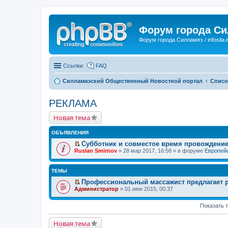
Форум города С
Форум города Силламяэ / infosila.
Ссылки
FAQ
Силламяэский Общественный Новостной портал
Списо
РЕКЛАМА
Новая тема
ОБЪЯВЛЕНИЯ
Субботник и совместое время провождени
П
Ruslan Smirnov
» 28 мар 2017, 16:58 » в форуме
Европейс
е
р
е
ТЕМЫ
й
т
Профессиональный массажист предлагает 
и
П
Администратор
» 01 июн 2015, 00:37
к
е
п
р
е
е
Показать 
р
й
в
т
Новая тема
о
и