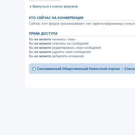
м
к
у
п
Вернуться к списку форумов
н
е
е
р
п
в
КТО СЕЙЧАС НА КОНФЕРЕНЦИИ
р
о
о
м
Сейчас этот форум просматривают: нет зарегистрированных пользо
ч
у
и
н
т
ПРАВА ДОСТУПА
е
а
п
Вы
не можете
начинать темы
н
р
Вы
не можете
отвечать на сообщения
н
о
о
Вы
не можете
редактировать свои сообщения
ч
м
и
Вы
не можете
удалять свои сообщения
у
т
Вы
не можете
добавлять вложения
с
а
о
н
о
н
Силламяэский Общественный Новостной портал
Списо
б
о
щ
м
е
у
н
с
и
о
ю
о
б
щ
е
н
и
ю