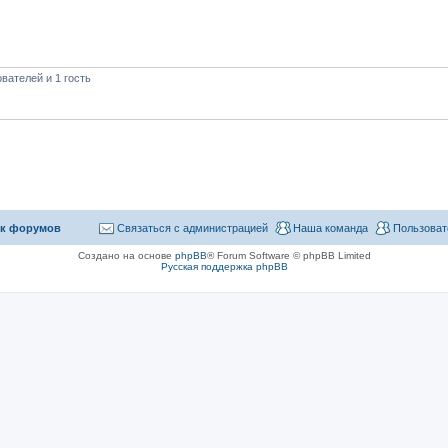
вателей и 1 гость
к форумов
Связаться с администрацией
Наша команда
Пользоват
Создано на основе
phpBB
® Forum Software © phpBB Limited
Русская поддержка phpBB