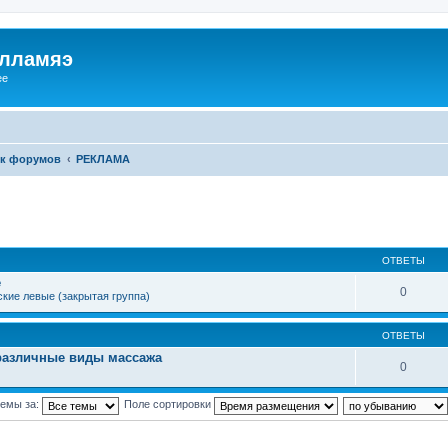
илламяэ
ee
к форумов
РЕКЛАМА
ОТВЕТЫ
е
0
кие левые (закрытая группа)
ОТВЕТЫ
различные виды массажа
0
темы за:
Поле сортировки