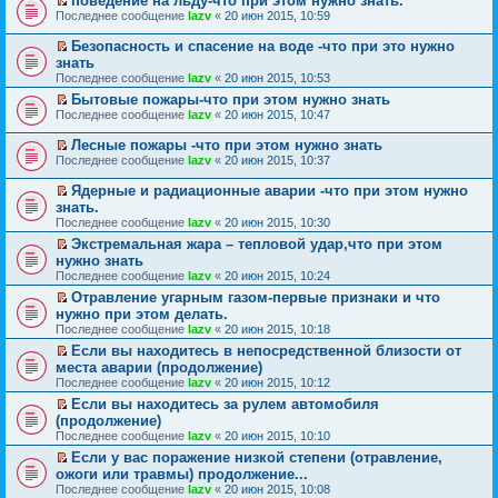
поведение на льду-что при этом нужно знать.
р
и
п
е
П
в
к
Последнее сообщение
р
lazv
«
20 июн 2015, 10:59
й
е
о
п
о
т
р
м
е
ч
Безопасность и спасение на воде -что при это нужно
и
е
у
р
и
П
к
знать
й
н
в
т
е
п
Последнее сообщение
lazv
«
20 июн 2015, 10:53
т
е
о
а
р
е
и
п
м
н
е
Бытовые пожары-что при этом нужно знать
р
к
р
у
н
й
П
в
Последнее сообщение
lazv
«
20 июн 2015, 10:47
п
о
н
о
т
е
о
е
ч
е
м
и
р
м
Лесные пожары -что при этом нужно знать
р
и
п
у
к
е
у
П
в
Последнее сообщение
lazv
«
20 июн 2015, 10:37
т
р
с
п
й
н
е
о
а
о
о
е
т
е
р
м
н
ч
о
Ядерные и радиационные аварии -что при этом нужно
р
и
п
е
у
н
и
б
П
в
к
знать.
р
й
н
о
т
щ
е
о
п
о
Последнее сообщение
lazv
«
20 июн 2015, 10:30
т
е
м
а
е
р
м
е
ч
и
п
у
н
н
е
Экстремальная жара – тепловой удар,что при этом
у
р
и
к
р
с
н
и
й
П
н
в
нужно знать
т
п
о
о
о
ю
т
е
е
о
а
Последнее сообщение
lazv
«
20 июн 2015, 10:24
е
ч
о
м
и
р
п
м
н
р
и
б
у
к
е
Отравление угарным газом-первые признаки и что
р
у
н
в
т
щ
с
п
й
П
о
н
нужно при этом делать.
о
о
а
е
о
е
т
е
ч
е
м
Последнее сообщение
lazv
«
20 июн 2015, 10:18
м
н
н
о
р
и
р
и
п
у
у
н
и
б
в
к
е
Если вы находитесь в непосредственной близости от
т
р
с
н
о
ю
щ
о
п
й
П
а
о
места аварии (продолжение)
о
е
м
е
м
е
т
е
н
ч
о
Последнее сообщение
lazv
«
20 июн 2015, 10:12
п
у
н
у
р
и
р
н
и
б
р
с
и
н
в
к
е
Если вы находитесь за рулем автомобиля
о
т
щ
о
о
ю
е
о
п
й
П
м
а
(продолжение)
е
ч
о
п
м
е
т
е
у
н
н
Последнее сообщение
lazv
«
20 июн 2015, 10:10
и
б
р
у
р
и
р
с
н
и
т
щ
о
н
в
к
е
Если у вас поражение низкой степени (отравление,
о
о
ю
а
е
ч
е
о
п
й
П
о
м
ожоги или травмы) продолжение...
н
н
и
п
м
е
т
е
б
у
Последнее сообщение
lazv
«
20 июн 2015, 10:08
н
и
т
р
у
р
и
р