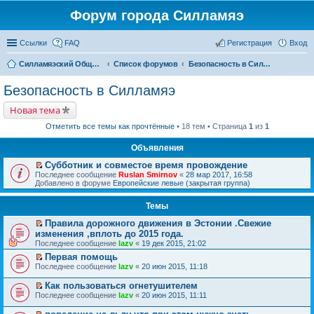
Форум города Силламяэ
Ссылки
FAQ
Регистрация
Вход
Силламяэский Общественный Новостной портал
Список форумов
Безопасность в Силламяэ
Безопасность в Силламяэ
Новая тема
Отметить все темы как прочтённые
• 18 тем • Страница
1
из
1
Объявления
Субботник и совместое время провождение
П
Последнее сообщение
Ruslan Smirnov
«
28 мар 2017, 16:58
е
Добавлено в форуме
Европейские левые (закрытая группа)
р
е
Темы
й
т
Правила дорожного движения в Эстонии .Свежие
и
П
к
изменения ,вплоть до 2015 года.
е
п
Последнее сообщение
lazv
«
19 дек 2015, 21:02
р
е
е
Первая помощь
р
й
П
в
Последнее сообщение
lazv
«
20 июн 2015, 11:18
т
е
о
и
р
м
Как пользоваться огнетушителем
к
е
у
П
Последнее сообщение
lazv
«
20 июн 2015, 11:11
п
й
н
е
е
т
е
р