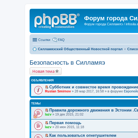
Форум города С
Форум города Силламяэ / infosila.
Ссылки
FAQ
Силламяэский Общественный Новостной портал
Списо
Безопасность в Силламяэ
Новая тема
ОБЪЯВЛЕНИЯ
Субботник и совместое время провождени
П
Ruslan Smirnov
» 28 мар 2017, 16:58 » в форуме
Европейс
е
р
е
ТЕМЫ
й
т
Правила дорожного движения в Эстонии .Св
и
П
lazv
» 19 дек 2015, 21:02
к
е
п
р
Первая помощь
е
е
П
lazv
» 20 июн 2015, 11:18
р
й
е
в
т
р
о
Как пользоваться огнетушителем
и
е