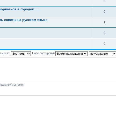
0
ворваться в городок.....
0
ать советы на русском языке
1
0
0
темы за:
Поле сортировки
вателей и 2 гостя