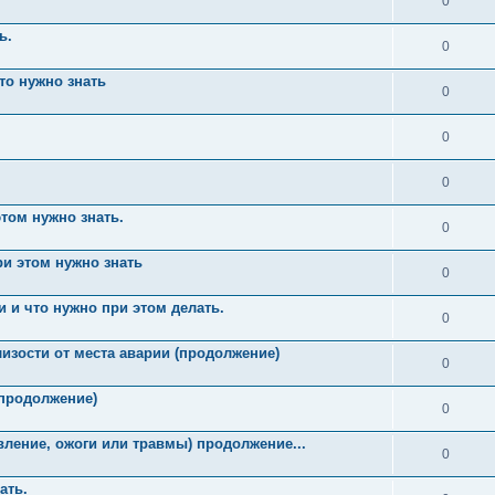
0
ь.
0
то нужно знать
0
0
0
том нужно знать.
0
ри этом нужно знать
0
 и что нужно при этом делать.
0
изости от места аварии (продолжение)
0
(продолжение)
0
вление, ожоги или травмы) продолжение...
0
ать.