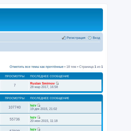
Регистрация
Вход
Отметить все темы как прочтённые
• 18 тем • Страница
1
из
1
ПРОСМОТРЫ
ПОСЛЕДНЕЕ СООБЩЕНИЕ
Ruslan Smirnov
7
П
28 мар 2017, 16:58
е
р
е
ПРОСМОТРЫ
ПОСЛЕДНЕЕ СООБЩЕНИЕ
й
т
lazv
107740
и
П
19 дек 2015, 21:02
к
е
п
р
lazv
о
е
55736
П
20 июн 2015, 11:18
с
й
е
л
т
р
е
lazv
и
е