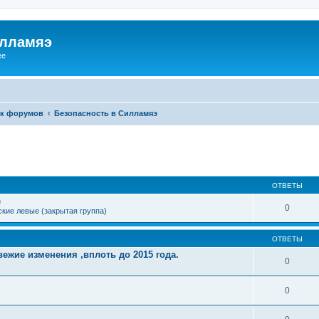
илламяэ
ee
к форумов
Безопасность в Силламяэ
ОТВЕТЫ
е
0
кие левые (закрытая группа)
ОТВЕТЫ
ежие изменения ,вплоть до 2015 года.
0
0