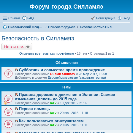
Форум города Силламяэ
Ссылки
FAQ
Регистрация
Вход
Силламяэский Общественный Новостной портал
Список форумов
Безопасность в Силламяэ
Безопасность в Силламяэ
Новая тема
Отметить все темы как прочтённые
• 18 тем • Страница
1
из
1
Объявления
Субботник и совместое время провождение
П
Последнее сообщение
Ruslan Smirnov
«
28 мар 2017, 16:58
е
Добавлено в форуме
Европейские левые (закрытая группа)
р
е
Темы
й
т
Правила дорожного движения в Эстонии .Свежие
и
П
к
изменения ,вплоть до 2015 года.
е
п
Последнее сообщение
lazv
«
19 дек 2015, 21:02
р
е
е
Первая помощь
р
й
П
в
Последнее сообщение
lazv
«
20 июн 2015, 11:18
т
е
о
и
р
м
Как пользоваться огнетушителем
к
е
у
П
Последнее сообщение
lazv
«
20 июн 2015, 11:11
п
й
н
е
е
т
е
р