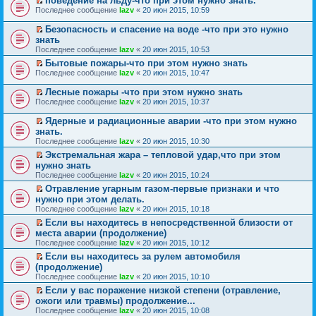
поведение на льду-что при этом нужно знать.
р
и
п
е
П
в
к
Последнее сообщение
р
lazv
«
20 июн 2015, 10:59
й
е
о
п
о
т
р
м
е
ч
Безопасность и спасение на воде -что при это нужно
и
е
у
р
и
П
к
знать
й
н
в
т
е
п
Последнее сообщение
lazv
«
20 июн 2015, 10:53
т
е
о
а
р
е
и
п
м
н
е
Бытовые пожары-что при этом нужно знать
р
к
р
у
н
й
П
в
Последнее сообщение
lazv
«
20 июн 2015, 10:47
п
о
н
о
т
е
о
е
ч
е
м
и
р
м
Лесные пожары -что при этом нужно знать
р
и
п
у
к
е
у
П
в
Последнее сообщение
lazv
«
20 июн 2015, 10:37
т
р
с
п
й
н
е
о
а
о
о
е
т
е
р
м
н
ч
о
Ядерные и радиационные аварии -что при этом нужно
р
и
п
е
у
н
и
б
П
в
к
знать.
р
й
н
о
т
щ
е
о
п
о
Последнее сообщение
lazv
«
20 июн 2015, 10:30
т
е
м
а
е
р
м
е
ч
и
п
у
н
н
е
Экстремальная жара – тепловой удар,что при этом
у
р
и
к
р
с
н
и
й
П
н
в
нужно знать
т
п
о
о
о
ю
т
е
е
о
а
Последнее сообщение
lazv
«
20 июн 2015, 10:24
е
ч
о
м
и
р
п
м
н
р
и
б
у
к
е
Отравление угарным газом-первые признаки и что
р
у
н
в
т
щ
с
п
й
П
о
н
нужно при этом делать.
о
о
а
е
о
е
т
е
ч
е
м
Последнее сообщение
lazv
«
20 июн 2015, 10:18
м
н
н
о
р
и
р
и
п
у
у
н
и
б
в
к
е
Если вы находитесь в непосредственной близости от
т
р
с
н
о
ю
щ
о
п
й
П
а
о
места аварии (продолжение)
о
е
м
е
м
е
т
е
н
ч
о
Последнее сообщение
lazv
«
20 июн 2015, 10:12
п
у
н
у
р
и
р
н
и
б
р
с
и
н
в
к
е
Если вы находитесь за рулем автомобиля
о
т
щ
о
о
ю
е
о
п
й
П
м
а
(продолжение)
е
ч
о
п
м
е
т
е
у
н
н
Последнее сообщение
lazv
«
20 июн 2015, 10:10
и
б
р
у
р
и
р
с
н
и
т
щ
о
н
в
к
е
Если у вас поражение низкой степени (отравление,
о
о
ю
а
е
ч
е
о
п
й
П
о
м
ожоги или травмы) продолжение...
н
н
и
п
м
е
т
е
б
у
Последнее сообщение
lazv
«
20 июн 2015, 10:08
н
и
т
р
у
р
и
р