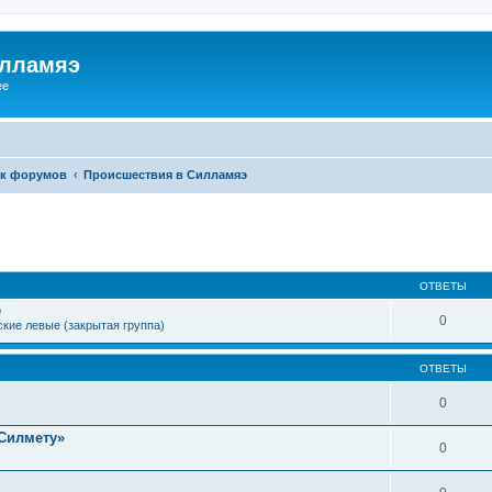
илламяэ
ee
к форумов
Происшествия в Силламяэ
ОТВЕТЫ
е
0
кие левые (закрытая группа)
ОТВЕТЫ
0
Силмету»
0