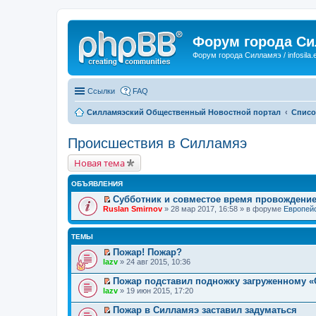
Форум города С
Форум города Силламяэ / infosila.
Ссылки
FAQ
Силламяэский Общественный Новостной портал
Списо
Происшествия в Силламяэ
Новая тема
ОБЪЯВЛЕНИЯ
Субботник и совместое время провождени
П
Ruslan Smirnov
» 28 мар 2017, 16:58 » в форуме
Европейс
е
р
е
ТЕМЫ
й
т
Пожар! Пожар?
и
П
lazv
» 24 авг 2015, 10:36
к
е
п
р
Пожар подставил подножку загруженному «
е
е
П
lazv
» 19 июн 2015, 17:20
р
й
е
в
т
р
о
Пожар в Силламяэ заставил задуматься
и
е