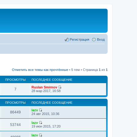
Регистрация
Вход
Отметить все темы как прочтённые
• 5 тем • Страница
1
из
1
ПРОСМОТРЫ
ПОСЛЕДНЕЕ СООБЩЕНИЕ
Ruslan Smirnov
7
П
28 мар 2017, 16:58
е
р
е
ПРОСМОТРЫ
ПОСЛЕДНЕЕ СООБЩЕНИЕ
й
т
lazv
86449
и
П
24 авг 2015, 10:36
к
е
п
р
lazv
о
е
53744
П
19 июн 2015, 17:20
с
й
е
л
т
р
е
lazv
и
е