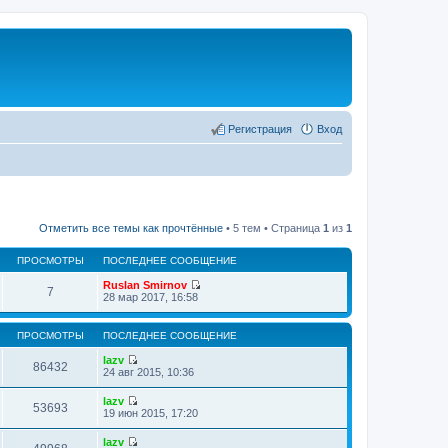
Регистрация
Вход
Отметить все темы как прочтённые
• 5 тем • Страница
1
из
1
ПРОСМОТРЫ
ПОСЛЕДНЕЕ СООБЩЕНИЕ
Ruslan Smirnov
7
П
28 мар 2017, 16:58
е
р
е
ПРОСМОТРЫ
ПОСЛЕДНЕЕ СООБЩЕНИЕ
й
т
lazv
86432
и
П
24 авг 2015, 10:36
к
е
п
р
lazv
о
е
53693
П
19 июн 2015, 17:20
с
й
е
л
т
р
е
lazv
и
е