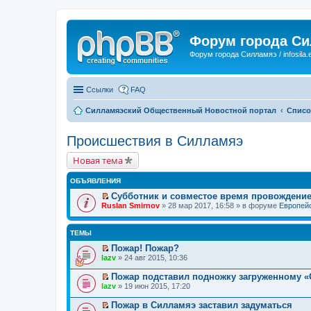
Форум города С
Форум города Силламяэ / infosila.
Ссылки
FAQ
Силламяэский Общественный Новостной портал
Списо
Происшествия в Силламяэ
Новая тема
ОБЪЯВЛЕНИЯ
Субботник и совместое время провождени
П
Ruslan Smirnov
» 28 мар 2017, 16:58 » в форуме
Европейс
е
р
е
ТЕМЫ
й
т
Пожар! Пожар?
и
П
lazv
» 24 авг 2015, 10:36
к
е
п
р
Пожар подставил подножку загруженному «
е
е
П
lazv
» 19 июн 2015, 17:20
р
й
е
в
т
р
о
Пожар в Силламяэ заставил задуматься
и
е