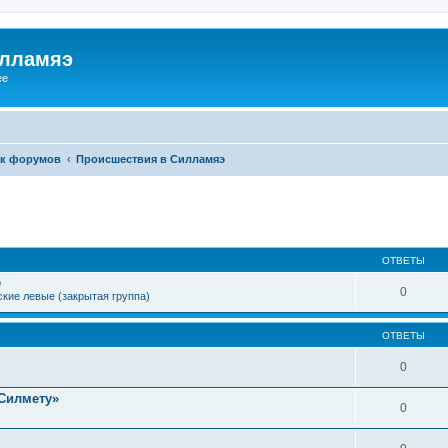
илламяэ
ee
к форумов
Происшествия в Силламяэ
ОТВЕТЫ
е
0
кие левые (закрытая группа)
ОТВЕТЫ
0
Силмету»
0