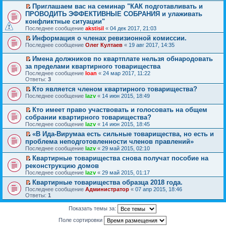
р
п
к
р
Приглашаем вас на семинар "КАК подготавливать и
в
р
п
е
П
о
ПРОВОДИТЬ ЭФФЕКТИВНЫЕ СОБРАНИЯ и улаживать
о
е
й
е
м
ч
конфликтные ситуации"
р
т
р
у
и
в
и
Последнее сообщение
akstisil
«
04 дек 2017, 21:03
е
н
т
о
к
й
е
а
Информация о членах ревизионной комиссии.
м
п
т
п
н
П
Последнее сообщение
Олег Култаев
«
19 авг 2017, 14:35
у
е
и
р
н
е
н
р
к
о
о
р
е
в
Имена должников по квартплате нельзя обнародовать
п
ч
м
е
п
о
П
за пределами квартирного товарищества
е
и
у
й
р
м
е
р
Последнее сообщение
т
Ioan
«
24 мар 2017, 11:22
с
т
о
у
р
в
Ответы:
а
3
о
и
ч
н
е
о
н
о
к
и
е
й
Кто является членом квартирного товарищества?
м
н
б
п
т
п
т
П
Последнее сообщение
lazv
«
14 июн 2015, 18:49
у
о
щ
е
а
р
и
е
н
м
е
р
н
о
к
р
е
Кто имеет право участвовать и голосовать на общем
у
н
в
н
ч
п
е
п
П
с
и
о
собрании квартирного товарищества?
о
и
е
й
р
е
о
ю
м
Последнее сообщение
м
т
lazv
«
14 июн 2015, 18:45
р
т
о
р
о
у
у
а
в
и
ч
е
«В Ида-Вирумаа есть сильные товарищества, но есть и
б
н
с
н
о
к
и
й
П
щ
е
проблема неподготовленности членов правлений»
о
н
м
п
т
т
е
е
п
Последнее сообщение
о
о
lazv
«
29 май 2015, 02:10
у
е
а
и
р
н
р
б
м
н
р
н
к
е
Квартирные товарищества снова получат пособие на
и
о
щ
у
е
в
н
п
й
П
ю
ч
реконструкцию домов
е
с
п
о
о
е
т
е
и
Последнее сообщение
н
о
lazv
«
29 май 2015, 01:17
р
м
м
р
и
р
т
и
о
о
у
у
в
к
е
Квартирные товарищества образца 2018 года.
а
ю
б
ч
н
с
о
п
й
П
н
Последнее сообщение
Администратор
«
07 апр 2015, 18:46
щ
и
е
о
м
е
т
е
н
Ответы:
1
е
т
п
о
у
р
и
р
о
н
а
р
б
н
в
к
е
м
Показать темы за:
и
н
о
щ
е
о
п
й
у
ю
н
ч
е
п
м
е
т
с
Поле сортировки
о
и
н
р
у
р
и
о