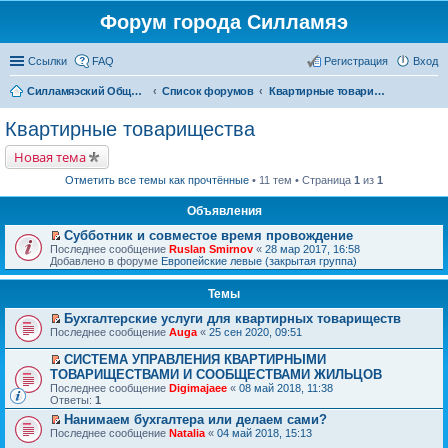
Форум города Силламяэ
Ссылки
FAQ
Регистрация
Вход
Силламяэский Общественный Новостной портал
Список форумов
Квартирные товарищества
Квартирные товарищества
Новая тема
Отметить все темы как прочтённые
• 11 тем • Страница
1
из
1
Объявления
Субботник и совместое время провождение
П
Последнее сообщение
Ruslan Smirnov
«
28 мар 2017, 16:58
е
Добавлено в форуме
Европейские левые (закрытая группа)
р
е
Темы
й
т
Бухгалтерские услуги для квартирных товариществ
и
П
к
Последнее сообщение
Auga
«
25 сен 2020, 09:51
е
п
р
е
СИСТЕМА УПРАВЛЕНИЯ КВАРТИРНЫМИ
е
р
П
ТОВАРИЩЕСТВАМИ И СООБЩЕСТВАМИ ЖИЛЬЦОВ
й
в
е
Последнее сообщение
Digimajaee
«
08 май 2018, 11:38
т
о
р
Ответы:
1
и
м
е
к
у
й
Нанимаем бухгалтера или делаем сами?
п
н
т
П
Последнее сообщение
Natalia
«
04 май 2018, 15:13
е
е
и
е