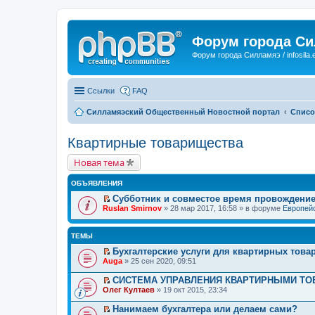
Форум города С
Форум города Силламяэ / infosila.
Ссылки
FAQ
Силламяэский Общественный Новостной портал
Списо
Квартирные товарищества
Новая тема
ОБЪЯВЛЕНИЯ
Субботник и совместое время провождени
П
Ruslan Smirnov
» 28 мар 2017, 16:58 » в форуме
Европейс
е
р
е
ТЕМЫ
й
т
Бухгалтерские услуги для квартирных това
и
П
Auga
» 25 сен 2020, 09:51
к
е
п
р
СИСТЕМА УПРАВЛЕНИЯ КВАРТИРНЫМИ Т
е
е
П
Олег Култаев
» 19 окт 2015, 23:34
р
й
е
в
т
р
о
Нанимаем бухгалтера или делаем сами?
и
е