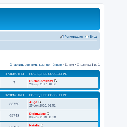
Регистрация
Вход
Отметить все темы как прочтённые
• 11 тем • Страница
1
из
1
ПРОСМОТРЫ
ПОСЛЕДНЕЕ СООБЩЕНИЕ
Ruslan Smirnov
7
П
28 мар 2017, 16:58
е
р
е
ПРОСМОТРЫ
ПОСЛЕДНЕЕ СООБЩЕНИЕ
й
т
Auga
88750
и
П
25 сен 2020, 09:51
к
е
п
р
Digimajaee
о
е
65748
П
08 май 2018, 11:38
с
й
е
л
т
р
е
Natalia
и
е