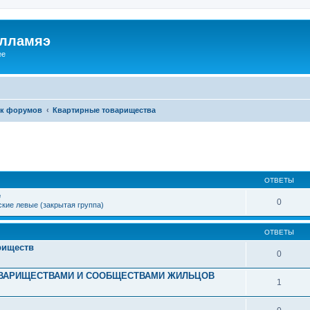
илламяэ
ee
к форумов
Квартирные товарищества
ОТВЕТЫ
е
0
кие левые (закрытая группа)
ОТВЕТЫ
риществ
0
ОВАРИЩЕСТВАМИ И СООБЩЕСТВАМИ ЖИЛЬЦОВ
1