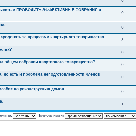
0
авливать и ПРОВОДИТЬ ЭФФЕКТИВНЫЕ СОБРАНИЯ и
0
ии.
0
народовать за пределами квартирного товарищества
3
ества?
0
 на общем собрании квартирного товарищества?
0
, но есть и проблема неподготовленности членов
0
особие на реконструкцию домов
0
а.
1
темы за:
Поле сортировки