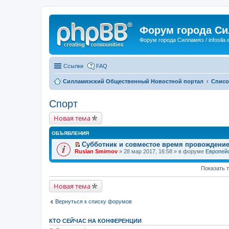
Форум города С
Форум города Силламяэ / infosila.
Ссылки
FAQ
Силламяэский Общественный Новостной портал
Списо
Спорт
Новая тема
ОБЪЯВЛЕНИЯ
Субботник и совместое время провождени
П
Ruslan Smirnov
» 28 мар 2017, 16:58 » в форуме
Европейс
е
р
е
Показать 
й
т
Новая тема
и
к
п
Вернуться к списку форумов
е
р
в
КТО СЕЙЧАС НА КОНФЕРЕНЦИИ
о