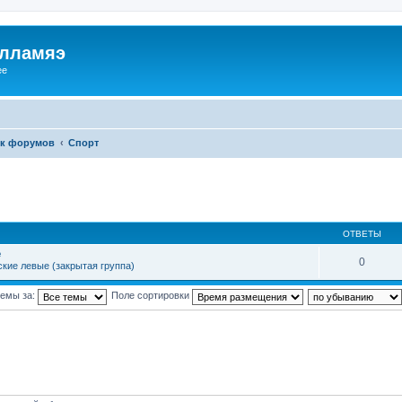
илламяэ
ee
к форумов
Спорт
ОТВЕТЫ
е
0
кие левые (закрытая группа)
темы за:
Поле сортировки