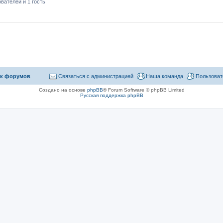
вателей и 1 гость
к форумов
Связаться с администрацией
Наша команда
Пользоват
Создано на основе
phpBB
® Forum Software © phpBB Limited
Русская поддержка phpBB