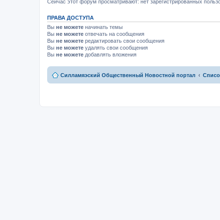
м
Сейчас этот форум просматривают: нет зарегистрированных пользо
у
н
ПРАВА ДОСТУПА
е
п
Вы
не можете
начинать темы
р
Вы
не можете
отвечать на сообщения
о
Вы
не можете
редактировать свои сообщения
ч
и
Вы
не можете
удалять свои сообщения
т
Вы
не можете
добавлять вложения
а
н
н
Силламяэский Общественный Новостной портал
Списо
о
м
у
с
о
о
б
щ
е
н
и
ю