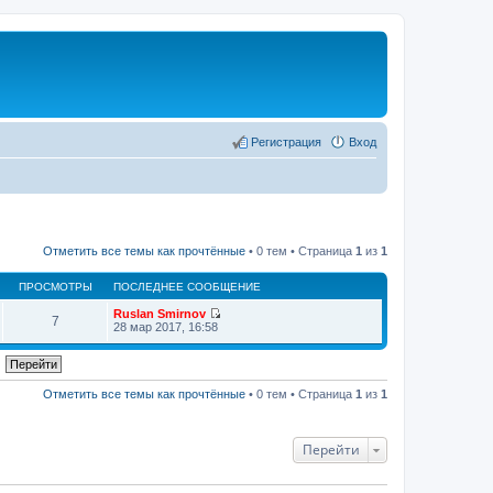
Регистрация
Вход
Отметить все темы как прочтённые
• 0 тем • Страница
1
из
1
ПРОСМОТРЫ
ПОСЛЕДНЕЕ СООБЩЕНИЕ
Ruslan Smirnov
7
П
28 мар 2017, 16:58
е
р
е
й
т
Отметить все темы как прочтённые
• 0 тем • Страница
1
из
1
и
к
п
о
Перейти
с
л
е