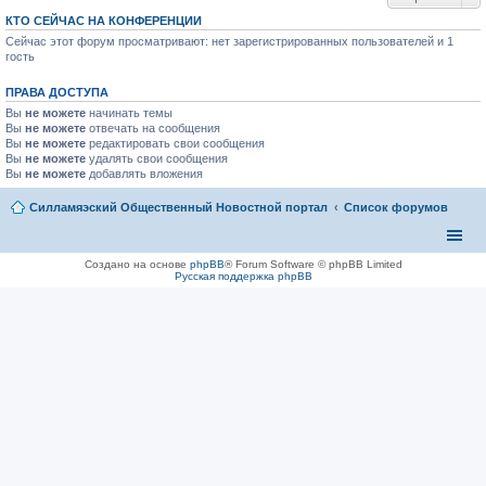
п
р
КТО СЕЙЧАС НА КОНФЕРЕНЦИИ
о
Сейчас этот форум просматривают: нет зарегистрированных пользователей и 1
ч
и
гость
т
а
ПРАВА ДОСТУПА
н
н
Вы
не можете
начинать темы
о
Вы
не можете
отвечать на сообщения
м
Вы
не можете
редактировать свои сообщения
у
Вы
не можете
с
удалять свои сообщения
о
Вы
не можете
добавлять вложения
о
б
Силламяэский Общественный Новостной портал
Список форумов
щ
е
н
и
ю
Создано на основе
phpBB
® Forum Software © phpBB Limited
Русская поддержка phpBB