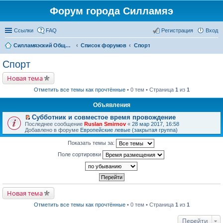
Форум города Силламяэ
Ссылки
FAQ
Регистрация
Вход
Силламяэский Общественный Новостной портал
Список форумов
Спорт
Спорт
Новая тема
Отметить все темы как прочтённые
• 0 тем • Страница
1
из
1
Объявления
Субботник и совместое время провождение
П
Последнее сообщение
Ruslan Smirnov
«
28 мар 2017, 16:58
е
Добавлено в форуме
Европейские левые (закрытая группа)
р
е
Показать темы за:
й
т
Поле сортировки
и
к
п
е
р
в
Новая тема
о
м
Отметить все темы как прочтённые
• 0 тем • Страница
1
из
1
у
н
е
Перейти