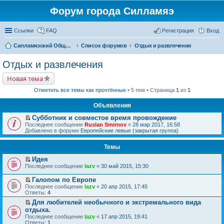
Форум города Силламяэ
Ссылки
FAQ
Регистрация
Вход
Силламяэский Общественный Новостной портал
Список форумов
Отдых и развлечения
Отдых и развлечения
Новая тема
Отметить все темы как прочтённые
• 5 тем • Страница
1
из
1
Объявления
Субботник и совместое время провождение
П
Последнее сообщение
Ruslan Smirnov
«
28 мар 2017, 16:58
е
Добавлено в форуме
Европейские левые (закрытая группа)
р
е
Темы
й
т
Идея
и
П
к
Последнее сообщение
lazv
«
30 май 2015, 15:30
е
п
р
е
Галопом по Европе
е
р
П
Последнее сообщение
lazv
«
20 апр 2015, 17:45
й
в
е
Ответы:
4
т
о
р
и
м
Для любителей необычного и экстремального вида
е
к
у
П
отдыха.
й
п
н
е
т
Последнее сообщение
lazv
«
17 апр 2015, 19:41
е
е
р
и
Ответы:
1