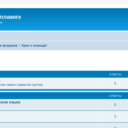
илламяэ
ee
к форумов
Крик о помощи!
ОТВЕТЫ
е
0
кие левые (закрытая группа)
ОТВЕТЫ
ском языке
0
0