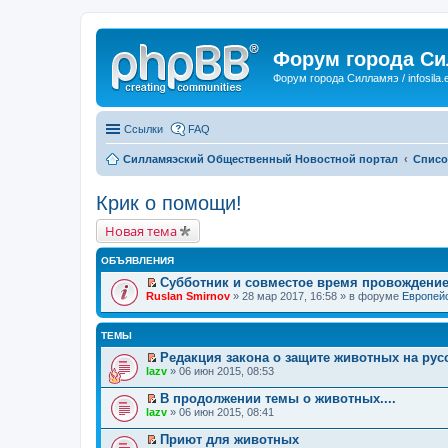
Форум города С
Форум города Силламяэ / infosila.
Ссылки
FAQ
Силламяэский Общественный Новостной портал
Списо
Крик о помощи!
Новая тема
ОБЪЯВЛЕНИЯ
Субботник и совместое время провождени
П
Ruslan Smirnov
» 28 мар 2017, 16:58 » в форуме
Европейс
е
р
е
ТЕМЫ
й
т
Редакция закона о защите животных на рус
и
П
lazv
» 06 июн 2015, 08:53
к
е
п
р
В продолжении темы о животных....
е
е
П
lazv
» 06 июн 2015, 08:41
р
й
е
в
т
р
о
Приют для животных
и
е