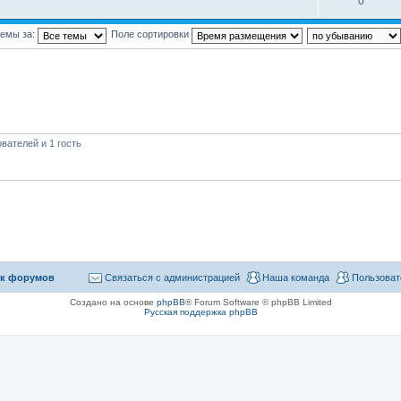
0
темы за:
Поле сортировки
вателей и 1 гость
к форумов
Связаться с администрацией
Наша команда
Пользоват
Создано на основе
phpBB
® Forum Software © phpBB Limited
Русская поддержка phpBB