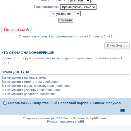
р
п
к
й
в
р
п
Поле сортировки
т
о
о
е
и
м
ч
р
к
у
и
в
п
н
т
о
е
е
а
м
р
п
н
у
в
р
Новая тема
н
н
о
о
о
е
м
ч
м
Отметить все темы как прочтённые
• 3 темы • Страница
1
из
1
п
у
и
у
р
н
т
с
о
Перейти
е
а
о
ч
п
н
о
и
р
КТО СЕЙЧАС НА КОНФЕРЕНЦИИ
н
б
т
о
о
щ
а
Сейчас этот форум просматривают: нет зарегистрированных пользователей и 1
ч
м
е
н
гость
и
у
н
н
т
с
и
о
а
о
ю
ПРАВА ДОСТУПА
м
н
о
у
н
Вы
не можете
б
начинать темы
с
о
щ
Вы
не можете
отвечать на сообщения
о
м
е
Вы
не можете
редактировать свои сообщения
о
у
н
б
Вы
не можете
удалять свои сообщения
с
и
щ
Вы
не можете
добавлять вложения
о
ю
е
о
н
б
Силламяэский Общественный Новостной портал
Список форумов
и
щ
ю
е
н
и
Создано на основе
phpBB
® Forum Software © phpBB Limited
ю
Русская поддержка phpBB