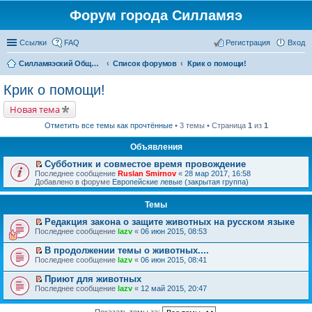
Форум города Силламяэ
Ссылки
FAQ
Регистрация
Вход
Силламяэский Общественный Новостной портал
Список форумов
Крик о помощи!
Крик о помощи!
Новая тема
Отметить все темы как прочтённые
• 3 темы • Страница
1
из
1
Объявления
Субботник и совместое время провождение
П
Последнее сообщение
Ruslan Smirnov
«
28 мар 2017, 16:58
е
Добавлено в форуме
Европейские левые (закрытая группа)
р
е
Темы
й
т
Редакция закона о защите животных на русском языке
и
П
к
Последнее сообщение
lazv
«
06 июн 2015, 08:53
е
п
р
е
В продолжении темы о животных....
е
р
П
Последнее сообщение
lazv
«
06 июн 2015, 08:41
й
в
е
т
о
р
Приют для животных
и
м
е
П
к
Последнее сообщение
у
lazv
«
12 май 2015, 20:47
й
е
п
н
т
р
е
е
и
е
Показать темы за: