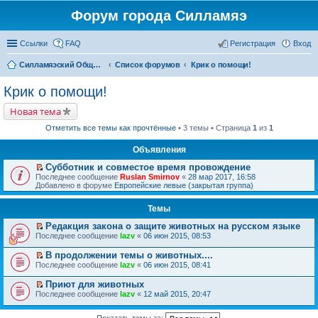
Форум города Силламяэ
Ссылки
FAQ
Регистрация
Вход
Силламяэский Общественный Новостной портал
Список форумов
Крик о помощи!
Крик о помощи!
Новая тема
Отметить все темы как прочтённые
• 3 темы • Страница
1
из
1
Объявления
Субботник и совместое время провождение
П
Последнее сообщение
Ruslan Smirnov
«
28 мар 2017, 16:58
е
Добавлено в форуме
Европейские левые (закрытая группа)
р
е
Темы
й
т
Редакция закона о защите животных на русском языке
и
П
к
Последнее сообщение
lazv
«
06 июн 2015, 08:53
е
п
р
е
В продолжении темы о животных....
е
р
П
Последнее сообщение
lazv
«
06 июн 2015, 08:41
й
в
е
т
о
р
Приют для животных
и
м
е
П
к
Последнее сообщение
у
lazv
«
12 май 2015, 20:47
й
е
п
н
т
р
е
е
и
е
Показать темы за: