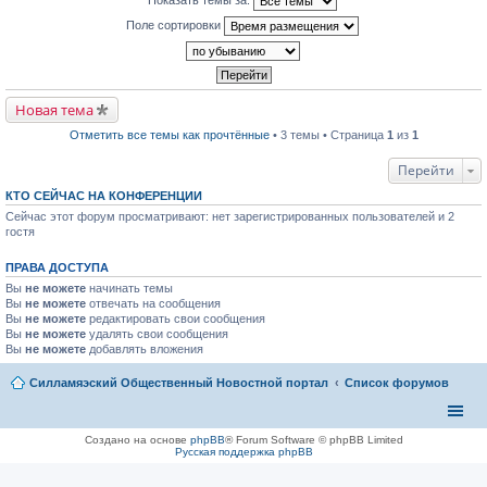
р
п
к
й
в
р
п
Поле сортировки
т
о
о
е
и
м
ч
р
к
у
и
в
п
н
т
о
е
е
а
м
р
п
н
у
в
р
Новая тема
н
н
о
о
о
е
м
ч
м
Отметить все темы как прочтённые
• 3 темы • Страница
1
из
1
п
у
и
у
р
н
т
с
о
Перейти
е
а
о
ч
п
н
о
и
р
КТО СЕЙЧАС НА КОНФЕРЕНЦИИ
н
б
т
о
о
щ
а
Сейчас этот форум просматривают: нет зарегистрированных пользователей и 2
ч
м
е
н
гостя
и
у
н
н
т
с
и
о
а
о
ю
ПРАВА ДОСТУПА
м
н
о
у
н
Вы
не можете
б
начинать темы
с
о
щ
Вы
не можете
отвечать на сообщения
о
м
е
Вы
не можете
редактировать свои сообщения
о
у
н
б
Вы
не можете
удалять свои сообщения
с
и
щ
Вы
не можете
добавлять вложения
о
ю
е
о
н
б
Силламяэский Общественный Новостной портал
Список форумов
и
щ
ю
е
н
и
Создано на основе
phpBB
® Forum Software © phpBB Limited
ю
Русская поддержка phpBB