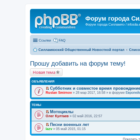
Форум города С
Форум города Силламяэ / infosila.
Ссылки
FAQ
Силламяэский Общественный Новостной портал
Списо
Прошу добавить на форум тему!
Новая тема
ОБЪЯВЛЕНИЯ
Субботник и совместое время провождени
П
Ruslan Smirnov
» 28 мар 2017, 16:58 » в форуме
Европейс
е
р
е
ТЕМЫ
й
т
Мотоциклы
и
П
Олег Култаев
» 02 май 2016, 22:57
к
е
п
р
Песни военных лет
е
е
П
lazv
» 05 май 2015, 01:15
р
й
е
в
т
р
о
и
е
Показать 