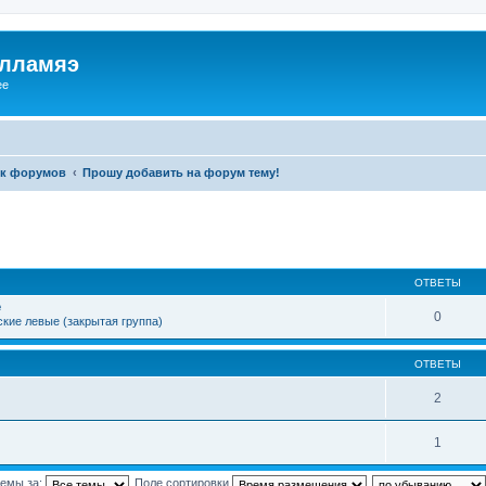
илламяэ
ee
к форумов
Прошу добавить на форум тему!
ОТВЕТЫ
е
0
кие левые (закрытая группа)
ОТВЕТЫ
2
1
темы за:
Поле сортировки