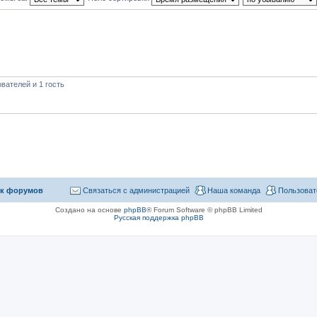
вателей и 1 гость
к форумов
Связаться с администрацией
Наша команда
Пользоват
Создано на основе
phpBB
® Forum Software © phpBB Limited
Русская поддержка phpBB