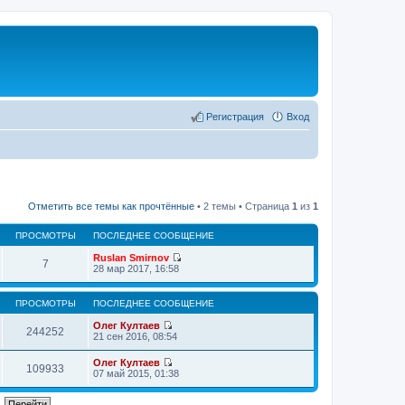
Регистрация
Вход
Отметить все темы как прочтённые
• 2 темы • Страница
1
из
1
ПРОСМОТРЫ
ПОСЛЕДНЕЕ СООБЩЕНИЕ
Ruslan Smirnov
7
П
28 мар 2017, 16:58
е
р
е
ПРОСМОТРЫ
ПОСЛЕДНЕЕ СООБЩЕНИЕ
й
т
Олег Култаев
244252
и
П
21 сен 2016, 08:54
к
е
п
р
Олег Култаев
о
е
109933
П
07 май 2015, 01:38
с
й
е
л
т
р
е
и
е