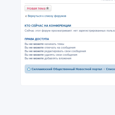
м
к
й
у
п
т
н
е
Новая тема
и
е
р
к
п
в
п
р
Вернуться к списку форумов
о
е
о
м
р
ч
у
в
и
н
КТО СЕЙЧАС НА КОНФЕРЕНЦИИ
о
т
е
м
Сейчас этот форум просматривают: нет зарегистрированных пользо
а
п
у
н
р
н
н
о
ПРАВА ДОСТУПА
е
о
ч
п
м
Вы
не можете
начинать темы
и
р
у
т
Вы
не можете
отвечать на сообщения
о
с
а
Вы
не можете
редактировать свои сообщения
ч
о
н
и
Вы
не можете
удалять свои сообщения
о
н
т
Вы
не можете
добавлять вложения
б
о
а
щ
м
н
е
у
н
н
с
Силламяэский Общественный Новостной портал
Списо
о
и
о
м
ю
о
у
б
с
щ
о
е
о
н
б
и
щ
ю
е
н
и
ю