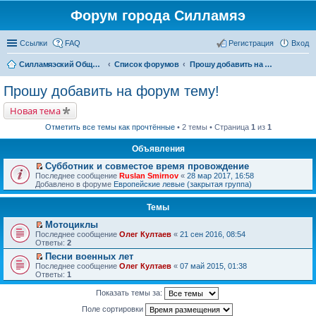
Форум города Силламяэ
Ссылки
FAQ
Регистрация
Вход
Силламяэский Общественный Новостной портал
Список форумов
Прошу добавить на форум тему!
Прошу добавить на форум тему!
Новая тема
Отметить все темы как прочтённые
• 2 темы • Страница
1
из
1
Объявления
Субботник и совместое время провождение
П
Последнее сообщение
Ruslan Smirnov
«
28 мар 2017, 16:58
е
Добавлено в форуме
Европейские левые (закрытая группа)
р
е
Темы
й
т
Мотоциклы
и
П
к
Последнее сообщение
Олег Култаев
«
21 сен 2016, 08:54
е
п
Ответы:
2
р
е
Песни военных лет
е
р
П
Последнее сообщение
й
Олег Култаев
«
07 май 2015, 01:38
в
е
Ответы:
т
1
о
р
и
м
е
к
у
Показать темы за:
й
п
н
т
е
Поле сортировки
е
и