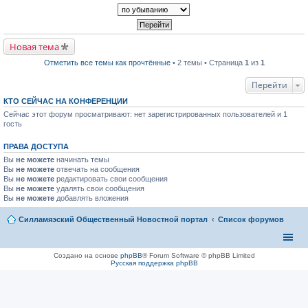
р
п
к
в
р
п
о
о
е
м
ч
р
у
и
в
н
т
Новая тема
о
е
а
м
п
н
Отметить все темы как прочтённые
• 2 темы • Страница
1
из
1
у
р
н
н
о
о
е
ч
Перейти
м
п
и
у
р
т
с
КТО СЕЙЧАС НА КОНФЕРЕНЦИИ
о
а
о
Сейчас этот форум просматривают: нет зарегистрированных пользователей и 1
ч
н
о
и
гость
н
б
т
о
щ
а
м
е
ПРАВА ДОСТУПА
н
у
н
н
с
и
Вы
не можете
начинать темы
о
о
ю
Вы
не можете
отвечать на сообщения
м
о
Вы
не можете
редактировать свои сообщения
у
б
Вы
не можете
с
удалять свои сообщения
щ
о
Вы
не можете
добавлять вложения
е
о
н
б
и
Силламяэский Общественный Новостной портал
Список форумов
щ
ю
е
н
и
ю
Создано на основе
phpBB
® Forum Software © phpBB Limited
Русская поддержка phpBB