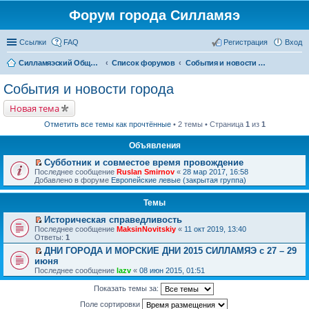
Форум города Силламяэ
Ссылки
FAQ
Регистрация
Вход
Силламяэский Общественный Новостной портал
Список форумов
События и новости города
События и новости города
Новая тема
Отметить все темы как прочтённые
• 2 темы • Страница
1
из
1
Объявления
Субботник и совместое время провождение
П
Последнее сообщение
Ruslan Smirnov
«
28 мар 2017, 16:58
е
Добавлено в форуме
Европейские левые (закрытая группа)
р
е
Темы
й
т
Историческая справедливость
и
П
к
Последнее сообщение
MaksinNovitskiy
«
11 окт 2019, 13:40
е
п
Ответы:
1
р
е
ДНИ ГОРОДА И МОРСКИЕ ДНИ 2015 СИЛЛАМЯЭ с 27 – 29
е
р
П
июня
й
в
е
т
о
Последнее сообщение
lazv
«
08 июн 2015, 01:51
р
и
м
е
к
у
Показать темы за:
й
п
н
т
е
е
Поле сортировки
и