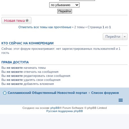
р
п
к
в
р
п
о
о
е
м
ч
р
у
и
в
н
т
Новая тема
о
е
а
м
п
н
у
Отметить все темы как прочтённые
• 2 темы • Страница
1
из
1
р
н
н
о
о
е
ч
м
Перейти
п
и
у
р
т
с
КТО СЕЙЧАС НА КОНФЕРЕНЦИИ
о
а
о
ч
Сейчас этот форум просматривают: нет зарегистрированных пользователей и 1
н
о
и
н
б
гость
т
о
щ
а
м
е
н
ПРАВА ДОСТУПА
у
н
н
с
и
Вы
не можете
начинать темы
о
о
ю
Вы
не можете
отвечать на сообщения
м
о
у
Вы
не можете
редактировать свои сообщения
б
с
Вы
не можете
щ
удалять свои сообщения
о
е
Вы
не можете
добавлять вложения
о
н
б
и
Силламяэский Общественный Новостной портал
Список форумов
щ
ю
е
н
и
ю
Создано на основе
phpBB
® Forum Software © phpBB Limited
Русская поддержка phpBB