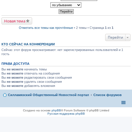
р
п
к
в
р
п
о
о
е
м
ч
р
у
и
в
н
т
Новая тема
о
е
а
м
п
н
у
Отметить все темы как прочтённые
• 2 темы • Страница
1
из
1
р
н
н
о
о
е
ч
м
Перейти
п
и
у
р
т
с
КТО СЕЙЧАС НА КОНФЕРЕНЦИИ
о
а
о
ч
Сейчас этот форум просматривают: нет зарегистрированных пользователей и 1
н
о
и
н
б
гость
т
о
щ
а
м
е
н
ПРАВА ДОСТУПА
у
н
н
с
и
Вы
не можете
начинать темы
о
о
ю
Вы
не можете
отвечать на сообщения
м
о
у
Вы
не можете
редактировать свои сообщения
б
с
Вы
не можете
щ
удалять свои сообщения
о
е
Вы
не можете
добавлять вложения
о
н
б
и
Силламяэский Общественный Новостной портал
Список форумов
щ
ю
е
н
и
ю
Создано на основе
phpBB
® Forum Software © phpBB Limited
Русская поддержка phpBB