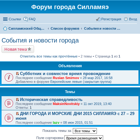
Форум города Силламяэ
Ссылки
FAQ
Регистрация
Вход
Силламяэский Общественный Новостной портал
Список форумов
События и новости города
События и новости города
Новая тема
Отметить все темы как прочтённые
• 2 темы • Страница
1
из
1
Объявления
Субботник и совместое время провождение
П
Последнее сообщение
Ruslan Smirnov
«
28 мар 2017, 16:58
е
Добавлено в форуме
Европейские левые (закрытая группа)
р
е
Темы
й
т
Историческая справедливость
и
П
к
Последнее сообщение
MaksinNovitskiy
«
11 окт 2019, 13:40
е
п
Ответы:
1
р
е
ДНИ ГОРОДА И МОРСКИЕ ДНИ 2015 СИЛЛАМЯЭ с 27 – 29
е
р
П
июня
й
в
е
т
о
Последнее сообщение
lazv
«
08 июн 2015, 01:51
р
и
м
е
к
у
Показать темы за:
й
п
н
т
е
е
Поле сортировки
и