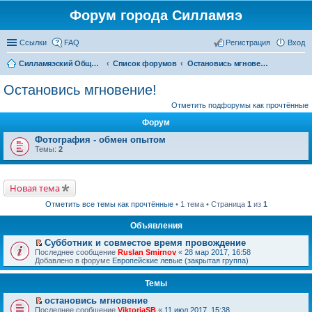
Форум города Силламяэ
Ссылки
FAQ
Регистрация
Вход
Силламяэский Общественный Новостной портал
Список форумов
Остановись мгновение!
Остановись мгновение!
Отметить подфорумы как прочтённые
Форум
Фотография - обмен опытом
Темы:
2
Новая тема
Отметить все темы как прочтённые
• 1 тема • Страница
1
из
1
Объявления
Субботник и совместое время провождение
П
Последнее сообщение
Ruslan Smirnov
«
28 мар 2017, 16:58
е
Добавлено в форуме
Европейские левые (закрытая группа)
р
е
Темы
й
т
остановись мгновение
и
П
к
Последнее сообщение
ViktoriaSB
«
11 июл 2017, 15:38