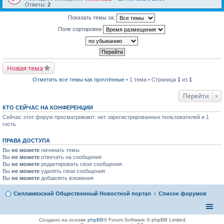
е
п
Ответы:
2
р
е
е
р
Показать темы за:
й
в
т
о
Поле сортировки
и
м
к
у
п
н
е
е
р
п
в
р
Новая тема
о
о
м
ч
Отметить все темы как прочтённые
• 1 тема • Страница
1
из
1
у
и
н
т
е
а
Перейти
п
н
р
н
КТО СЕЙЧАС НА КОНФЕРЕНЦИИ
о
о
Сейчас этот форум просматривают: нет зарегистрированных пользователей и 1
ч
м
и
у
гость
т
с
а
о
ПРАВА ДОСТУПА
н
о
н
б
Вы
не можете
начинать темы
о
щ
Вы
не можете
отвечать на сообщения
м
е
Вы
не можете
редактировать свои сообщения
у
н
Вы
не можете
с
удалять свои сообщения
и
о
ю
Вы
не можете
добавлять вложения
о
б
Силламяэский Общественный Новостной портал
Список форумов
щ
е
н
и
ю
Создано на основе
phpBB
® Forum Software © phpBB Limited