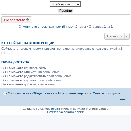
р
п
к
в
р
п
о
о
е
м
ч
р
у
и
в
н
т
Новая тема
о
е
а
м
п
н
Отметить все темы как прочтённые
• 2 темы • Страница
1
из
1
у
р
н
н
о
о
е
ч
Перейти
м
п
и
у
р
т
с
КТО СЕЙЧАС НА КОНФЕРЕНЦИИ
о
а
о
Сейчас этот форум просматривают: нет зарегистрированных пользователей и 1
ч
н
о
и
гость
н
б
т
о
щ
а
м
е
ПРАВА ДОСТУПА
н
у
н
н
с
и
Вы
не можете
начинать темы
о
о
ю
Вы
не можете
отвечать на сообщения
м
о
Вы
не можете
редактировать свои сообщения
у
б
Вы
не можете
с
удалять свои сообщения
щ
о
Вы
не можете
добавлять вложения
е
о
н
б
и
Силламяэский Общественный Новостной портал
Список форумов
щ
ю
е
н
и
ю
Создано на основе
phpBB
® Forum Software © phpBB Limited
Русская поддержка phpBB