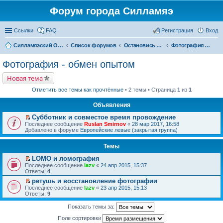
Форум города Силламяэ
Ссылки
FAQ
Регистрация
Вход
Силламяэский Общественный Новостной портал
Список форумов
Остановись мгновение!
Фотография - обмен опытом
Фотография - обмен опытом
Новая тема
Отметить все темы как прочтённые
• 2 темы • Страница
1
из
1
Объявления
Субботник и совместое время провождение
П
Последнее сообщение
Ruslan Smirnov
«
28 мар 2017, 16:58
е
Добавлено в форуме
Европейские левые (закрытая группа)
р
е
Темы
й
т
LOMO и ломография
и
П
к
Последнее сообщение
lazv
«
24 апр 2015, 15:37
е
п
Ответы:
4
р
е
ретушь и восстановление фотографии
е
р
П
Последнее сообщение
й
lazv
«
23 апр 2015, 15:13
в
е
Ответы:
т
9
о
р
и
м
е
к
у
Показать темы за:
й
п
н
т
е
Поле сортировки
е
и