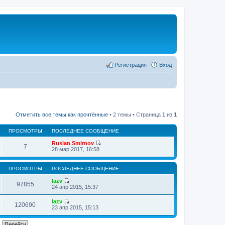
Регистрация
Вход
Отметить все темы как прочтённые
• 2 темы • Страница
1
из
1
ПРОСМОТРЫ
ПОСЛЕДНЕЕ СООБЩЕНИЕ
Ruslan Smirnov
7
П
28 мар 2017, 16:58
е
р
е
ПРОСМОТРЫ
ПОСЛЕДНЕЕ СООБЩЕНИЕ
й
т
lazv
97855
и
П
24 апр 2015, 15:37
к
е
п
р
lazv
о
е
120690
П
23 апр 2015, 15:13
с
й
е
л
т
р
е
и
е