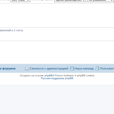
вателей и 1 гость
к форумов
Связаться с администрацией
Наша команда
Пользоват
Создано на основе
phpBB
® Forum Software © phpBB Limited
Русская поддержка phpBB