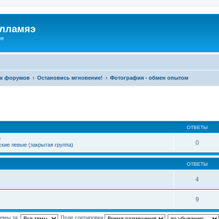
илламяэ
ee
к форумов
Остановись мгновение!
Фотография - обмен опытом
ОТВЕТЫ
е
0
кие левые (закрытая группа)
ОТВЕТЫ
4
9
темы за:
Поле сортировки