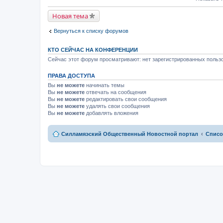
м
к
й
у
п
т
н
е
Новая тема
и
е
р
к
п
в
п
р
Вернуться к списку форумов
о
е
о
м
р
ч
у
в
и
н
КТО СЕЙЧАС НА КОНФЕРЕНЦИИ
о
т
е
м
Сейчас этот форум просматривают: нет зарегистрированных пользо
а
п
у
н
р
н
н
о
ПРАВА ДОСТУПА
е
о
ч
п
м
Вы
не можете
начинать темы
и
р
у
т
Вы
не можете
отвечать на сообщения
о
с
а
Вы
не можете
редактировать свои сообщения
ч
о
н
и
Вы
не можете
удалять свои сообщения
о
н
т
Вы
не можете
добавлять вложения
б
о
а
щ
м
н
е
у
н
н
с
Силламяэский Общественный Новостной портал
Списо
о
и
о
м
ю
о
у
б
с
щ
о
е
о
н
б
и
щ
ю
е
н
и
ю