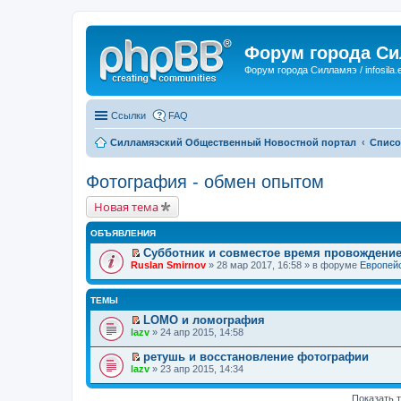
Форум города С
Форум города Силламяэ / infosila.
Ссылки
FAQ
Силламяэский Общественный Новостной портал
Списо
Фотография - обмен опытом
Новая тема
ОБЪЯВЛЕНИЯ
Субботник и совместое время провождени
П
Ruslan Smirnov
» 28 мар 2017, 16:58 » в форуме
Европейс
е
р
е
ТЕМЫ
й
т
LOMO и ломография
и
П
lazv
» 24 апр 2015, 14:58
к
е
п
р
ретушь и восстановление фотографии
е
е
П
lazv
» 23 апр 2015, 14:34
р
й
е
в
т
р
о
и
е
Показать 