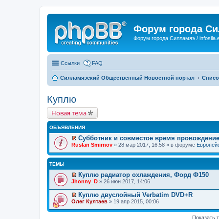
Форум города С
Форум города Силламяэ / infosila.
Ссылки
FAQ
Силламяэский Общественный Новостной портал
Списо
Куплю
Новая тема
ОБЪЯВЛЕНИЯ
Субботник и совместое время провождени
П
Ruslan Smirnov
» 28 мар 2017, 16:58 » в форуме
Европейс
е
р
е
ТЕМЫ
й
т
Куплю радиатор охлаждения, Форд Ф150
и
П
Jhonny_D
» 26 июн 2017, 14:06
к
е
п
р
Куплю двуслойный Verbatim DVD+R
е
е
П
Олег Култаев
» 19 апр 2015, 00:06
р
й
е
в
т
р
о
и
е
Показать 