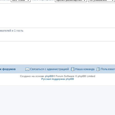
вателей и 1 гость
к форумов
Связаться с администрацией
Наша команда
Пользоват
Создано на основе
phpBB
® Forum Software © phpBB Limited
Русская поддержка phpBB