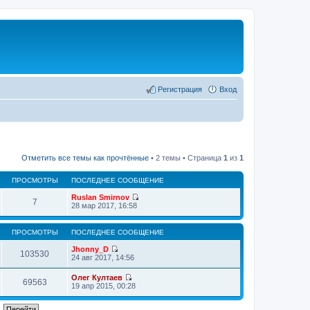
Регистрация
Вход
Отметить все темы как прочтённые
• 2 темы • Страница
1
из
1
ПРОСМОТРЫ
ПОСЛЕДНЕЕ СООБЩЕНИЕ
Ruslan Smirnov
7
П
28 мар 2017, 16:58
е
р
е
ПРОСМОТРЫ
ПОСЛЕДНЕЕ СООБЩЕНИЕ
й
т
Jhonny_D
103530
и
П
24 авг 2017, 14:56
к
е
п
р
Олег Култаев
о
е
69563
П
19 апр 2015, 00:28
с
й
е
л
т
р
е
и
е