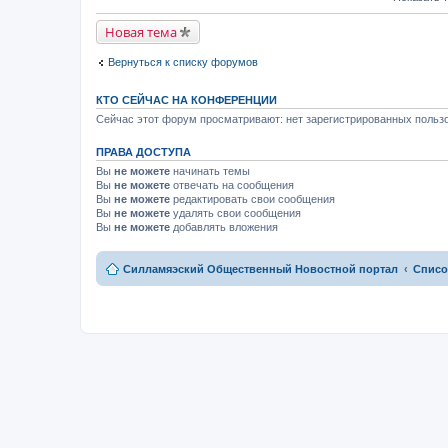
м
к
й
у
п
т
н
е
Новая тема
и
е
р
к
п
в
п
р
Вернуться к списку форумов
о
е
о
м
р
ч
у
в
и
н
КТО СЕЙЧАС НА КОНФЕРЕНЦИИ
о
т
е
м
Сейчас этот форум просматривают: нет зарегистрированных пользо
а
п
у
н
р
н
н
о
ПРАВА ДОСТУПА
е
о
ч
п
м
Вы
не можете
начинать темы
и
р
у
т
Вы
не можете
отвечать на сообщения
о
с
а
Вы
не можете
редактировать свои сообщения
ч
о
н
и
Вы
не можете
удалять свои сообщения
о
н
т
Вы
не можете
добавлять вложения
б
о
а
щ
м
н
е
у
н
н
с
Силламяэский Общественный Новостной портал
Списо
о
и
о
м
ю
о
у
б
с
щ
о
е
о
н
б
и
щ
ю
е
н
и
ю