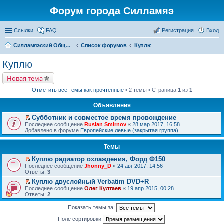
Форум города Силламяэ
Ссылки
FAQ
Регистрация
Вход
Силламяэский Общественный Новостной портал
Список форумов
Куплю
Куплю
Новая тема
Отметить все темы как прочтённые
• 2 темы • Страница
1
из
1
Объявления
Субботник и совместое время провождение
П
Последнее сообщение
Ruslan Smirnov
«
28 мар 2017, 16:58
е
Добавлено в форуме
Европейские левые (закрытая группа)
р
е
Темы
й
т
Куплю радиатор охлаждения, Форд Ф150
и
П
к
Последнее сообщение
Jhonny_D
«
24 авг 2017, 14:56
е
п
Ответы:
3
р
е
Куплю двуслойный Verbatim DVD+R
е
р
П
Последнее сообщение
й
Олег Култаев
«
19 апр 2015, 00:28
в
е
Ответы:
т
2
о
р
и
м
е
к
у
Показать темы за:
й
п
н
т
е
Поле сортировки
е
и