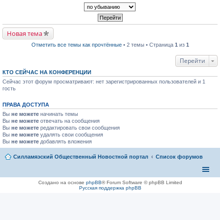
р
п
к
в
р
п
о
о
е
м
ч
р
у
и
в
н
т
Новая тема
о
е
а
м
п
н
Отметить все темы как прочтённые
• 2 темы • Страница
1
из
1
у
р
н
н
о
о
е
ч
Перейти
м
п
и
у
р
т
с
КТО СЕЙЧАС НА КОНФЕРЕНЦИИ
о
а
о
Сейчас этот форум просматривают: нет зарегистрированных пользователей и 1
ч
н
о
и
гость
н
б
т
о
щ
а
м
е
ПРАВА ДОСТУПА
н
у
н
н
с
и
Вы
не можете
начинать темы
о
о
ю
Вы
не можете
отвечать на сообщения
м
о
Вы
не можете
редактировать свои сообщения
у
б
Вы
не можете
с
удалять свои сообщения
щ
о
Вы
не можете
добавлять вложения
е
о
н
б
и
Силламяэский Общественный Новостной портал
Список форумов
щ
ю
е
н
и
ю
Создано на основе
phpBB
® Forum Software © phpBB Limited
Русская поддержка phpBB