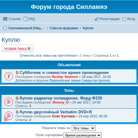
Форум города Силламяэ
Ссылки
FAQ
Регистрация
Вход
Силламяэский Общественный Новостной портал
Список форумов
Куплю
Куплю
Новая тема
Отметить все темы как прочтённые
• 2 темы • Страница
1
из
1
Объявления
Субботник и совместое время провождение
П
Последнее сообщение
Ruslan Smirnov
«
28 мар 2017, 16:58
е
Добавлено в форуме
Европейские левые (закрытая группа)
р
е
Темы
й
т
Куплю радиатор охлаждения, Форд Ф150
и
П
к
Последнее сообщение
Jhonny_D
«
24 авг 2017, 14:56
е
п
Ответы:
3
р
е
Куплю двуслойный Verbatim DVD+R
е
р
П
Последнее сообщение
й
Олег Култаев
«
19 апр 2015, 00:28
в
е
Ответы:
т
2
о
р
и
м
е
к
у
Показать темы за:
й
п
н
т
е
Поле сортировки
е
и