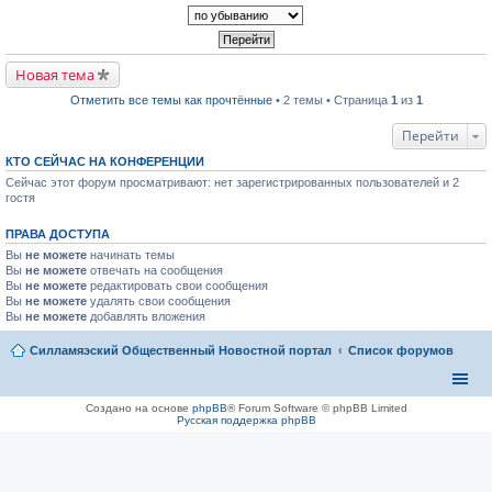
р
п
к
в
р
п
о
о
е
м
ч
р
у
и
в
н
т
Новая тема
о
е
а
м
п
н
Отметить все темы как прочтённые
• 2 темы • Страница
1
из
1
у
р
н
н
о
о
е
ч
Перейти
м
п
и
у
р
т
с
КТО СЕЙЧАС НА КОНФЕРЕНЦИИ
о
а
о
Сейчас этот форум просматривают: нет зарегистрированных пользователей и 2
ч
н
о
и
гостя
н
б
т
о
щ
а
м
е
ПРАВА ДОСТУПА
н
у
н
н
с
и
Вы
не можете
начинать темы
о
о
ю
Вы
не можете
отвечать на сообщения
м
о
Вы
не можете
редактировать свои сообщения
у
б
Вы
не можете
с
удалять свои сообщения
щ
о
Вы
не можете
добавлять вложения
е
о
н
б
и
Силламяэский Общественный Новостной портал
Список форумов
щ
ю
е
н
и
ю
Создано на основе
phpBB
® Forum Software © phpBB Limited
Русская поддержка phpBB