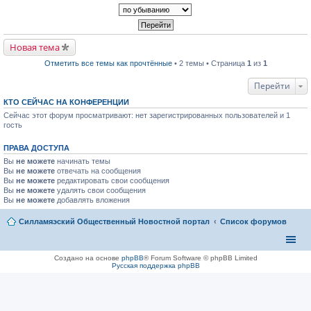
р
п
к
в
р
п
о
о
е
м
ч
р
у
и
в
н
т
Новая тема
о
е
а
м
п
н
Отметить все темы как прочтённые
• 2 темы • Страница
1
из
1
у
р
н
н
о
о
е
ч
Перейти
м
п
и
у
р
т
с
КТО СЕЙЧАС НА КОНФЕРЕНЦИИ
о
а
о
Сейчас этот форум просматривают: нет зарегистрированных пользователей и 1
ч
н
о
и
гость
н
б
т
о
щ
а
м
е
ПРАВА ДОСТУПА
н
у
н
н
с
и
Вы
не можете
начинать темы
о
о
ю
Вы
не можете
отвечать на сообщения
м
о
Вы
не можете
редактировать свои сообщения
у
б
Вы
не можете
с
удалять свои сообщения
щ
о
Вы
не можете
добавлять вложения
е
о
н
б
и
Силламяэский Общественный Новостной портал
Список форумов
щ
ю
е
н
и
ю
Создано на основе
phpBB
® Forum Software © phpBB Limited
Русская поддержка phpBB