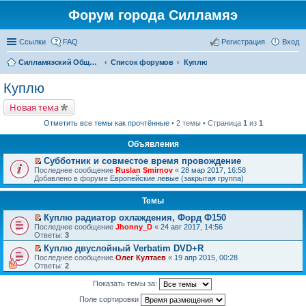
Форум города Силламяэ
Ссылки
FAQ
Регистрация
Вход
Силламяэский Общественный Новостной портал
Список форумов
Куплю
Куплю
Новая тема
Отметить все темы как прочтённые
• 2 темы • Страница
1
из
1
Объявления
Субботник и совместое время провождение
П
Последнее сообщение
Ruslan Smirnov
«
28 мар 2017, 16:58
е
Добавлено в форуме
Европейские левые (закрытая группа)
р
е
Темы
й
т
Куплю радиатор охлаждения, Форд Ф150
и
П
к
Последнее сообщение
Jhonny_D
«
24 авг 2017, 14:56
е
п
Ответы:
3
р
е
Куплю двуслойный Verbatim DVD+R
е
р
П
Последнее сообщение
й
Олег Култаев
«
19 апр 2015, 00:28
в
е
Ответы:
т
2
о
р
и
м
е
к
у
Показать темы за:
й
п
н
т
е
Поле сортировки
е
и