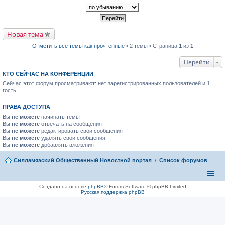
р
п
к
в
р
п
о
о
е
м
ч
р
у
и
в
н
т
Новая тема
о
е
а
м
п
н
Отметить все темы как прочтённые
• 2 темы • Страница
1
из
1
у
р
н
н
о
о
е
ч
Перейти
м
п
и
у
р
т
с
КТО СЕЙЧАС НА КОНФЕРЕНЦИИ
о
а
о
Сейчас этот форум просматривают: нет зарегистрированных пользователей и 1
ч
н
о
и
гость
н
б
т
о
щ
а
м
е
ПРАВА ДОСТУПА
н
у
н
н
с
и
Вы
не можете
начинать темы
о
о
ю
Вы
не можете
отвечать на сообщения
м
о
Вы
не можете
редактировать свои сообщения
у
б
Вы
не можете
с
удалять свои сообщения
щ
о
Вы
не можете
добавлять вложения
е
о
н
б
и
Силламяэский Общественный Новостной портал
Список форумов
щ
ю
е
н
и
ю
Создано на основе
phpBB
® Forum Software © phpBB Limited
Русская поддержка phpBB