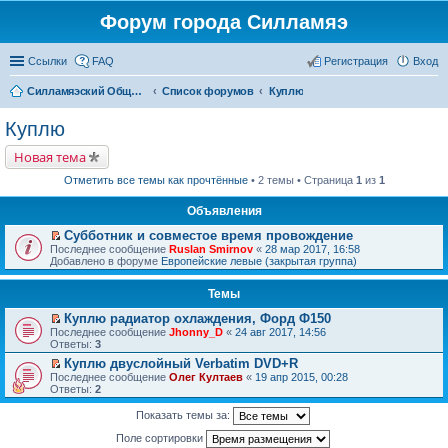
Форум города Силламяэ
Ссылки
FAQ
Регистрация
Вход
Силламяэский Общественный Новостной портал
Список форумов
Куплю
Куплю
Новая тема
Отметить все темы как прочтённые
• 2 темы • Страница
1
из
1
Объявления
Субботник и совместое время провождение
П
Последнее сообщение
Ruslan Smirnov
«
28 мар 2017, 16:58
е
Добавлено в форуме
Европейские левые (закрытая группа)
р
е
Темы
й
т
Куплю радиатор охлаждения, Форд Ф150
и
П
к
Последнее сообщение
Jhonny_D
«
24 авг 2017, 14:56
е
п
Ответы:
3
р
е
Куплю двуслойный Verbatim DVD+R
е
р
П
Последнее сообщение
й
Олег Култаев
«
19 апр 2015, 00:28
в
е
Ответы:
т
2
о
р
и
м
е
к
у
Показать темы за:
й
п
н
т
е
Поле сортировки
е
и