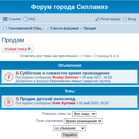
Форум города Силламяэ
Ссылки
FAQ
Регистрация
Вход
Силламяэский Общественный Новостной портал
Список форумов
Продам
Продам
Новая тема
Отметить все темы как прочтённые
• 1 тема • Страница
1
из
1
Объявления
Субботник и совместое время провождение
П
Последнее сообщение
Ruslan Smirnov
«
28 мар 2017, 16:58
е
Добавлено в форуме
Европейские левые (закрытая группа)
р
е
Темы
й
т
Продам детский велосипед
и
П
к
Последнее сообщение
Олег Култаев
«
02 май 2015, 20:02
е
п
р
е
е
Показать темы за:
р
й
в
Поле сортировки
т
о
и
м
к
у
п
н
е
е