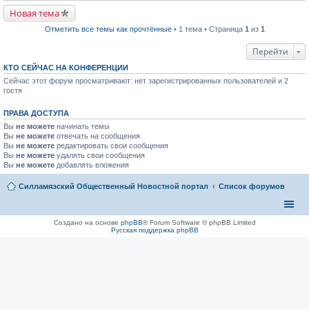
р
п
в
р
Новая тема
о
о
м
ч
Отметить все темы как прочтённые
• 1 тема • Страница
1
из
1
у
и
н
т
Перейти
е
а
п
н
р
КТО СЕЙЧАС НА КОНФЕРЕНЦИИ
н
о
о
Сейчас этот форум просматривают: нет зарегистрированных пользователей и 2
ч
м
гостя
и
у
т
с
а
о
ПРАВА ДОСТУПА
н
о
н
б
Вы
не можете
начинать темы
о
щ
Вы
не можете
отвечать на сообщения
м
е
Вы
не можете
редактировать свои сообщения
у
н
Вы
не можете
удалять свои сообщения
с
и
Вы
не можете
добавлять вложения
о
ю
о
б
Силламяэский Общественный Новостной портал
Список форумов
щ
е
н
и
Создано на основе
phpBB
® Forum Software © phpBB Limited
ю
Русская поддержка phpBB