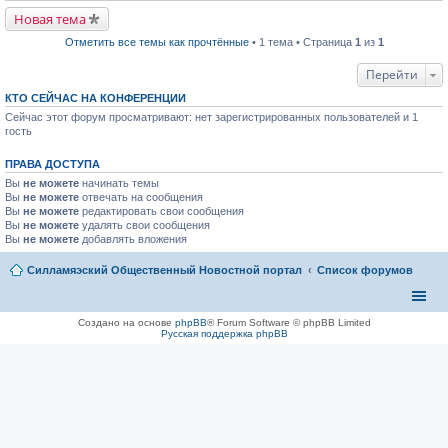
р
п
в
р
Новая тема
о
о
м
ч
Отметить все темы как прочтённые
• 1 тема • Страница
1
из
1
у
и
н
т
Перейти
е
а
п
н
р
КТО СЕЙЧАС НА КОНФЕРЕНЦИИ
н
о
о
Сейчас этот форум просматривают: нет зарегистрированных пользователей и 1
ч
м
гость
и
у
т
с
а
о
ПРАВА ДОСТУПА
н
о
н
б
Вы
не можете
начинать темы
о
щ
Вы
не можете
отвечать на сообщения
м
е
Вы
не можете
редактировать свои сообщения
у
н
Вы
не можете
удалять свои сообщения
с
и
Вы
не можете
добавлять вложения
о
ю
о
б
Силламяэский Общественный Новостной портал
Список форумов
щ
е
н
и
Создано на основе
phpBB
® Forum Software © phpBB Limited
ю
Русская поддержка phpBB