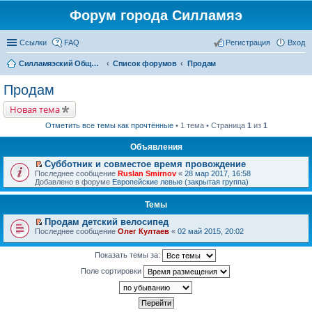
Форум города Силламяэ
Ссылки
FAQ
Регистрация
Вход
Силламяэский Общественный Новостной портал
Список форумов
Продам
Продам
Новая тема
Отметить все темы как прочтённые
• 1 тема • Страница
1
из
1
Объявления
Субботник и совместое время провождение
П
Последнее сообщение
Ruslan Smirnov
«
28 мар 2017, 16:58
е
Добавлено в форуме
Европейские левые (закрытая группа)
р
е
Темы
й
т
Продам детский велосипед
и
П
к
Последнее сообщение
Олег Култаев
«
02 май 2015, 20:02
е
п
р
е
е
Показать темы за:
р
й
в
Поле сортировки
т
о
и
м
к
у
п
н
е
е