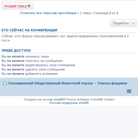
р
п
в
р
Новая тема
о
о
м
ч
Отметить все темы как прочтённые
• 1 тема • Страница
1
из
1
у
и
н
т
Перейти
е
а
п
н
р
КТО СЕЙЧАС НА КОНФЕРЕНЦИИ
н
о
о
Сейчас этот форум просматривают: нет зарегистрированных пользователей и 2
ч
м
гостя
и
у
т
с
а
о
ПРАВА ДОСТУПА
н
о
н
б
Вы
не можете
начинать темы
о
щ
Вы
не можете
отвечать на сообщения
м
е
Вы
не можете
редактировать свои сообщения
у
н
Вы
не можете
удалять свои сообщения
с
и
Вы
не можете
добавлять вложения
о
ю
о
б
Силламяэский Общественный Новостной портал
Список форумов
щ
е
н
и
Создано на основе
phpBB
® Forum Software © phpBB Limited
ю
Русская поддержка phpBB