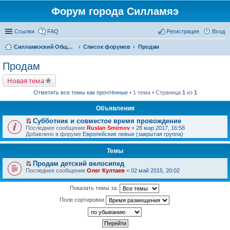
Форум города Силламяэ
Ссылки
FAQ
Регистрация
Вход
Силламяэский Общественный Новостной портал
Список форумов
Продам
Продам
Новая тема
Отметить все темы как прочтённые
• 1 тема • Страница
1
из
1
Объявления
Субботник и совместое время провождение
П
Последнее сообщение
Ruslan Smirnov
«
28 мар 2017, 16:58
е
Добавлено в форуме
Европейские левые (закрытая группа)
р
е
Темы
й
т
Продам детский велосипед
и
П
к
Последнее сообщение
Олег Култаев
«
02 май 2015, 20:02
е
п
р
е
е
Показать темы за:
р
й
в
Поле сортировки
т
о
и
м
к
у
п
н
е
е