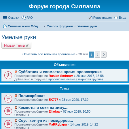
Форум города Силламяэ
Ссылки
FAQ
Регистрация
Вход
Силламяэский Общественный Новостной портал
Список форумов
Умелые руки
Умелые руки
Новая тема
Отметить все темы как прочтённые
• 28 тем
1
2
Объявления
Субботник и совместое время провождение
П
Последнее сообщение
Ruslan Smirnov
«
28 мар 2017, 16:58
е
Добавлено в форуме
Европейские левые (закрытая группа)
р
е
Темы
й
т
Поликарбонат
и
П
к
Последнее сообщение
EK777
«
23 сен 2020, 17:39
е
п
р
е
Компоты и соки на зиму....
е
р
П
Последнее сообщение
Elladaa
«
07 июн 2019, 10:50
й
в
е
Ответы:
1
т
о
р
и
м
Соус ,кетчуп из помидоров...
е
к
у
П
Последнее сообщение
й
MaRRyLapa
«
14 фев 2019, 14:22
п
н
е
Ответы:
т
1