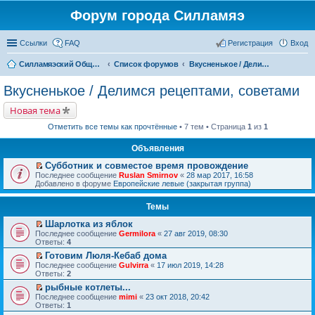
Форум города Силламяэ
Ссылки
FAQ
Регистрация
Вход
Силламяэский Общественный Новостной портал
Список форумов
Вкусненькое / Делимся рецептами, советами
Вкусненькое / Делимся рецептами, советами
Новая тема
Отметить все темы как прочтённые
• 7 тем • Страница
1
из
1
Объявления
Субботник и совместое время провождение
П
Последнее сообщение
Ruslan Smirnov
«
28 мар 2017, 16:58
е
Добавлено в форуме
Европейские левые (закрытая группа)
р
е
Темы
й
т
Шарлотка из яблок
и
П
к
Последнее сообщение
Germilora
«
27 авг 2019, 08:30
е
п
Ответы:
4
р
е
Готовим Люля-Кебаб дома
е
р
П
Последнее сообщение
й
Gulvirra
«
17 июл 2019, 14:28
в
е
Ответы:
т
2
о
р
и
м
рыбные котлеты...
е
к
у
П
Последнее сообщение
й
mimi
«
23 окт 2018, 20:42
п
н
е
Ответы:
т
1
е
е
р
и