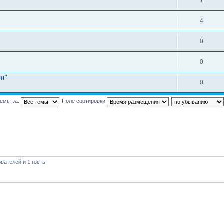
1
4
0
0
ин"
0
темы за:
Поле сортировки
вателей и 1 гость