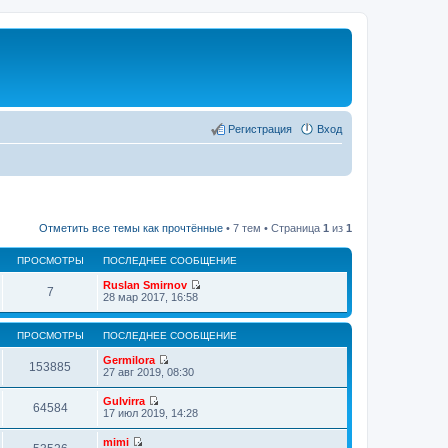
Регистрация
Вход
Отметить все темы как прочтённые
• 7 тем • Страница
1
из
1
ПРОСМОТРЫ
ПОСЛЕДНЕЕ СООБЩЕНИЕ
Ruslan Smirnov
7
П
28 мар 2017, 16:58
е
р
е
ПРОСМОТРЫ
ПОСЛЕДНЕЕ СООБЩЕНИЕ
й
т
Germilora
153885
и
П
27 авг 2019, 08:30
к
е
п
р
Gulvirra
о
е
64584
П
17 июл 2019, 14:28
с
й
е
л
т
р
е
mimi
и
е