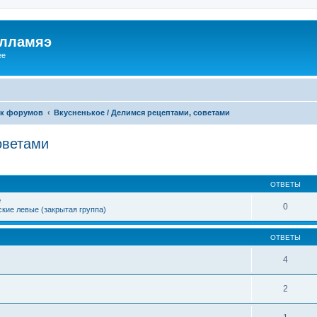
илламяэ
ee
к форумов
Вкусненькое / Делимся рецептами, советами
оветами
ОТВЕТЫ
е
0
кие левые (закрытая группа)
ОТВЕТЫ
4
2