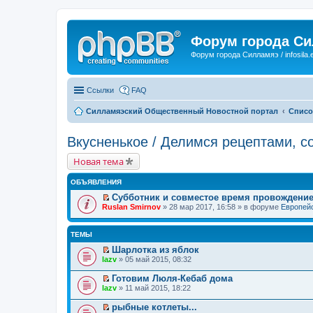
Форум города С
Форум города Силламяэ / infosila.
Ссылки
FAQ
Силламяэский Общественный Новостной портал
Списо
Вкусненькое / Делимся рецептами, с
Новая тема
ОБЪЯВЛЕНИЯ
Субботник и совместое время провождени
П
Ruslan Smirnov
» 28 мар 2017, 16:58 » в форуме
Европейс
е
р
е
ТЕМЫ
й
т
Шарлотка из яблок
и
П
lazv
» 05 май 2015, 08:32
к
е
п
р
Готовим Люля-Кебаб дома
е
е
П
lazv
» 11 май 2015, 18:22
р
й
е
в
т
р
о
рыбные котлеты...
и
е