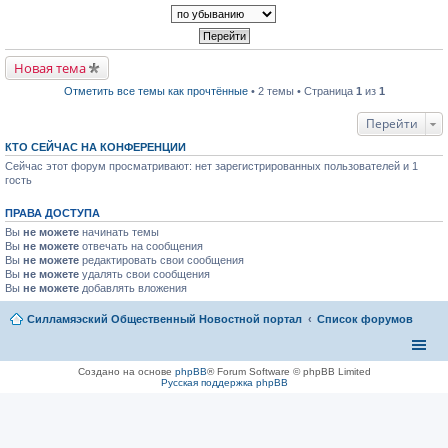
р
п
к
в
р
п
о
о
е
м
ч
р
у
и
в
н
т
Новая тема
о
е
а
м
п
н
Отметить все темы как прочтённые
• 2 темы • Страница
1
из
1
у
р
н
н
о
о
е
ч
Перейти
м
п
и
у
р
т
с
КТО СЕЙЧАС НА КОНФЕРЕНЦИИ
о
а
о
Сейчас этот форум просматривают: нет зарегистрированных пользователей и 1
ч
н
о
и
гость
н
б
т
о
щ
а
м
е
ПРАВА ДОСТУПА
н
у
н
н
с
и
Вы
не можете
начинать темы
о
о
ю
Вы
не можете
отвечать на сообщения
м
о
Вы
не можете
редактировать свои сообщения
у
б
Вы
не можете
с
удалять свои сообщения
щ
о
Вы
не можете
добавлять вложения
е
о
н
б
и
Силламяэский Общественный Новостной портал
Список форумов
щ
ю
е
н
и
ю
Создано на основе
phpBB
® Forum Software © phpBB Limited
Русская поддержка phpBB