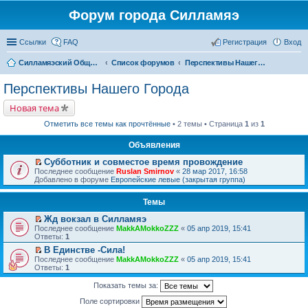
Форум города Силламяэ
Ссылки
FAQ
Регистрация
Вход
Силламяэский Общественный Новостной портал
Список форумов
Перспективы Нашего Города
Перспективы Нашего Города
Новая тема
Отметить все темы как прочтённые
• 2 темы • Страница
1
из
1
Объявления
Субботник и совместое время провождение
П
Последнее сообщение
Ruslan Smirnov
«
28 мар 2017, 16:58
е
Добавлено в форуме
Европейские левые (закрытая группа)
р
е
Темы
й
т
Жд вокзал в Силламяэ
и
П
к
Последнее сообщение
MakkAMokkoZZZ
«
05 апр 2019, 15:41
е
п
Ответы:
1
р
е
В Единстве -Сила!
е
р
П
Последнее сообщение
й
MakkAMokkoZZZ
«
05 апр 2019, 15:41
в
е
Ответы:
т
1
о
р
и
м
е
к
у
Показать темы за:
й
п
н
т
е
Поле сортировки
е
и