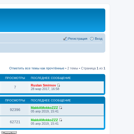
Регистрация
Вход
Отметить все темы как прочтённые
• 2 темы • Страница
1
из
1
ПРОСМОТРЫ
ПОСЛЕДНЕЕ СООБЩЕНИЕ
Ruslan Smirnov
7
П
28 мар 2017, 16:58
е
р
е
ПРОСМОТРЫ
ПОСЛЕДНЕЕ СООБЩЕНИЕ
й
т
MakkAMokkoZZZ
92396
и
П
05 апр 2019, 15:41
к
е
п
р
MakkAMokkoZZZ
о
е
62721
П
05 апр 2019, 15:41
с
й
е
л
т
р
е
и
е