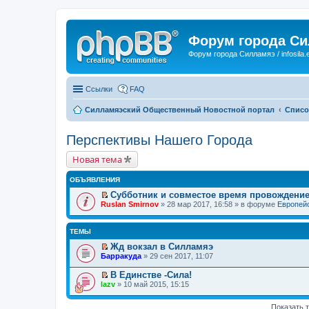
Форум города С
Форум города Силламяэ / infosila.
Ссылки
FAQ
Силламяэский Общественный Новостной портал
Списо
Перспективы Нашего Города
Новая тема
ОБЪЯВЛЕНИЯ
Субботник и совместое время провождени
П
Ruslan Smirnov
» 28 мар 2017, 16:58 » в форуме
Европейс
е
р
е
ТЕМЫ
й
т
Жд вокзал в Силламяэ
и
П
Барракуда
» 29 сен 2017, 11:07
к
е
п
р
В Единстве -Сила!
е
е
П
lazv
» 10 май 2015, 15:15
р
й
е
в
т
р
о
и
е
Показать 