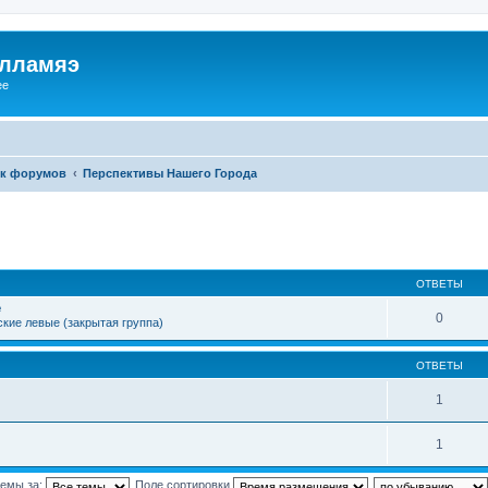
илламяэ
ee
к форумов
Перспективы Нашего Города
ОТВЕТЫ
е
0
кие левые (закрытая группа)
ОТВЕТЫ
1
1
темы за:
Поле сортировки