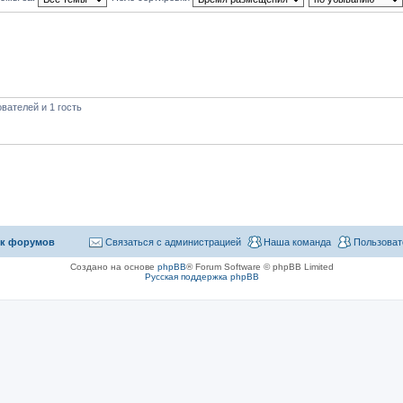
вателей и 1 гость
к форумов
Связаться с администрацией
Наша команда
Пользоват
Создано на основе
phpBB
® Forum Software © phpBB Limited
Русская поддержка phpBB