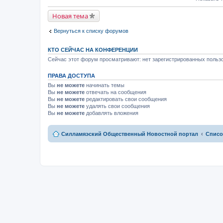
м
к
й
у
п
т
н
е
Новая тема
и
е
р
к
п
в
п
р
Вернуться к списку форумов
о
е
о
м
р
ч
у
в
и
н
КТО СЕЙЧАС НА КОНФЕРЕНЦИИ
о
т
е
м
Сейчас этот форум просматривают: нет зарегистрированных пользо
а
п
у
н
р
н
н
о
ПРАВА ДОСТУПА
е
о
ч
п
м
Вы
не можете
начинать темы
и
р
у
т
Вы
не можете
отвечать на сообщения
о
с
а
Вы
не можете
редактировать свои сообщения
ч
о
н
и
Вы
не можете
удалять свои сообщения
о
н
т
Вы
не можете
добавлять вложения
б
о
а
щ
м
н
е
у
н
н
с
Силламяэский Общественный Новостной портал
Списо
о
и
о
м
ю
о
у
б
с
щ
о
е
о
н
б
и
щ
ю
е
н
и
ю