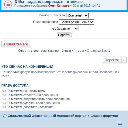
р
п
Вы - задаёте вопросы, я - отвечаю.
е
к
в
р
П
Последнее сообщение
й
Олег Култаев
«
30 май 2015, 14:41
п
о
о
е
т
е
м
ч
р
и
р
у
и
е
Показать темы за:
к
в
н
т
й
п
о
е
а
Поле сортировки
т
е
м
п
н
и
р
у
р
н
к
в
н
о
о
п
о
е
ч
м
е
м
п
и
у
р
у
р
т
с
в
Новая тема
н
о
а
о
о
е
ч
н
о
м
п
Отметить все темы как прочтённые
• 4 темы • Страница
1
из
1
и
н
б
у
р
т
о
щ
н
о
а
м
е
Перейти
е
ч
н
у
н
п
и
н
с
и
р
КТО СЕЙЧАС НА КОНФЕРЕНЦИИ
т
о
о
ю
о
а
м
Сейчас этот форум просматривают: нет зарегистрированных пользователей и 2
о
ч
н
у
б
гостя
и
н
с
щ
т
о
о
е
а
м
о
ПРАВА ДОСТУПА
н
н
у
б
и
н
Вы
не можете
начинать темы
с
щ
ю
о
о
Вы
не можете
отвечать на сообщения
е
м
о
Вы
не можете
н
редактировать свои сообщения
у
б
и
Вы
не можете
удалять свои сообщения
с
щ
ю
Вы
не можете
добавлять вложения
о
е
о
н
б
и
Силламяэский Общественный Новостной портал
Список форумов
щ
ю
е
н