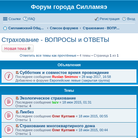
Форум города Силламяэ
Ссылки
FAQ
Регистрация
Вход
Силламяэский Общественный Новостной портал
Список форумов
Страхование - ВОПРОСЫ и ОТВЕТЫ
Страхование - ВОПРОСЫ и ОТВЕТЫ
Новая тема
Отметить все темы как прочтённые
• 4 темы • Страница
1
из
1
Объявления
Субботник и совместое время провождение
П
Последнее сообщение
Ruslan Smirnov
«
28 мар 2017, 16:58
е
Добавлено в форуме
Европейские левые (закрытая группа)
р
е
Темы
й
т
Экологическое страхование
и
П
к
Последнее сообщение
lazv
«
18 июн 2015, 01:31
е
п
Ответы:
4
р
е
Ликбез
е
р
П
Последнее сообщение
й
Олег Култаев
«
18 июн 2015, 00:55
в
е
Ответы:
т
1
о
р
и
м
Страхование многоквартирного дома
е
к
у
П
Последнее сообщение
й
Олег Култаев
«
18 июн 2015, 00:44
п
н
е
Ответы:
т
1
е
е
р
и