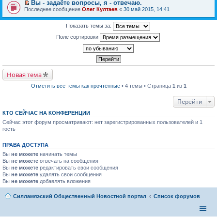
р
п
Вы - задаёте вопросы, я - отвечаю.
е
к
в
р
П
Последнее сообщение
й
Олег Култаев
«
30 май 2015, 14:41
п
о
о
е
т
е
м
ч
р
и
р
у
и
е
Показать темы за:
к
в
н
т
й
п
о
е
а
Поле сортировки
т
е
м
п
н
и
р
у
р
н
к
в
н
о
о
п
о
е
ч
м
е
м
п
и
у
р
у
р
т
с
в
Новая тема
н
о
а
о
о
е
ч
н
о
м
п
Отметить все темы как прочтённые
• 4 темы • Страница
1
из
1
и
н
б
у
р
т
о
щ
н
о
а
м
е
Перейти
е
ч
н
у
н
п
и
н
с
и
р
КТО СЕЙЧАС НА КОНФЕРЕНЦИИ
т
о
о
ю
о
а
м
Сейчас этот форум просматривают: нет зарегистрированных пользователей и 1
о
ч
н
у
б
гость
и
н
с
щ
т
о
о
е
а
м
о
ПРАВА ДОСТУПА
н
н
у
б
и
н
Вы
не можете
начинать темы
с
щ
ю
о
о
Вы
не можете
отвечать на сообщения
е
м
о
Вы
не можете
н
редактировать свои сообщения
у
б
и
Вы
не можете
удалять свои сообщения
с
щ
ю
Вы
не можете
добавлять вложения
о
е
о
н
б
и
Силламяэский Общественный Новостной портал
Список форумов
щ
ю
е
н