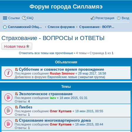
Форум города Силламяэ
Ссылки
FAQ
Регистрация
Вход
Силламяэский Общественный Новостной портал
Список форумов
Страхование - ВОПРОСЫ и ОТВЕТЫ
Страхование - ВОПРОСЫ и ОТВЕТЫ
Новая тема
Отметить все темы как прочтённые
• 4 темы • Страница
1
из
1
Объявления
Субботник и совместое время провождение
П
Последнее сообщение
Ruslan Smirnov
«
28 мар 2017, 16:58
е
Добавлено в форуме
Европейские левые (закрытая группа)
р
е
Темы
й
т
Экологическое страхование
и
П
к
Последнее сообщение
lazv
«
18 июн 2015, 01:31
е
п
Ответы:
4
р
е
Ликбез
е
р
П
Последнее сообщение
й
Олег Култаев
«
18 июн 2015, 00:55
в
е
Ответы:
т
1
о
р
и
м
Страхование многоквартирного дома
е
к
у
П
Последнее сообщение
й
Олег Култаев
«
18 июн 2015, 00:44
п
н
е
Ответы:
т
1
е
е
р
и