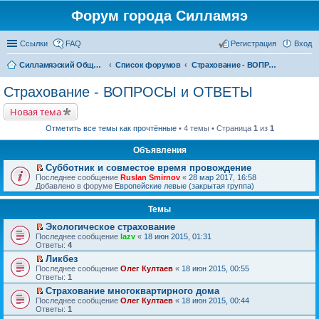
Форум города Силламяэ
Ссылки
FAQ
Регистрация
Вход
Силламяэский Общественный Новостной портал
Список форумов
Страхование - ВОПРОСЫ и ОТВЕТЫ
Страхование - ВОПРОСЫ и ОТВЕТЫ
Новая тема
Отметить все темы как прочтённые
• 4 темы • Страница
1
из
1
Объявления
Субботник и совместое время провождение
П
Последнее сообщение
Ruslan Smirnov
«
28 мар 2017, 16:58
е
Добавлено в форуме
Европейские левые (закрытая группа)
р
е
Темы
й
т
Экологическое страхование
и
П
к
Последнее сообщение
lazv
«
18 июн 2015, 01:31
е
п
Ответы:
4
р
е
Ликбез
е
р
П
Последнее сообщение
й
Олег Култаев
«
18 июн 2015, 00:55
в
е
Ответы:
т
1
о
р
и
м
Страхование многоквартирного дома
е
к
у
П
Последнее сообщение
й
Олег Култаев
«
18 июн 2015, 00:44
п
н
е
Ответы:
т
1
е
е
р
и