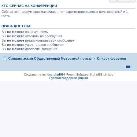
п
р
КТО СЕЙЧАС НА КОНФЕРЕНЦИИ
о
Сейчас этот форум просматривают: нет зарегистрированных пользователей и 1
ч
и
гость
т
а
ПРАВА ДОСТУПА
н
н
Вы
не можете
начинать темы
о
Вы
не можете
отвечать на сообщения
м
Вы
не можете
редактировать свои сообщения
у
Вы
не можете
с
удалять свои сообщения
о
Вы
не можете
добавлять вложения
о
б
Силламяэский Общественный Новостной портал
Список форумов
щ
е
н
и
ю
Создано на основе
phpBB
® Forum Software © phpBB Limited
Русская поддержка phpBB