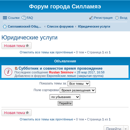
Форум города Силламяэ
Ссылки
FAQ
Регистрация
Вход
Силламяэский Общественный Новостной портал
Список форумов
Юридические услуги
Юридические услуги
Новая тема
Отметить все темы как прочтённые
• 0 тем • Страница
1
из
1
Объявления
Субботник и совместое время провождение
П
Последнее сообщение
Ruslan Smirnov
«
28 мар 2017, 16:58
е
Добавлено в форуме
Европейские левые (закрытая группа)
р
е
Показать темы за:
й
т
Поле сортировки
и
к
п
е
р
в
Новая тема
о
м
Отметить все темы как прочтённые
• 0 тем • Страница
1
из
1
у
н
е
Перейти